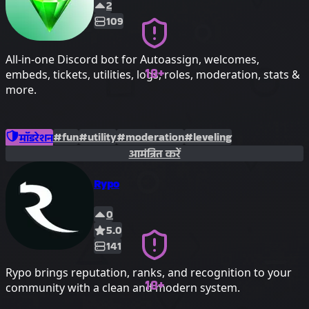
2
109
All-in-one Discord bot for Autoassign, welcomes,
18+
embeds, tickets, utilities, logs, roles, moderation, stats &
more.
#fun
#utility
#moderation
#leveling
मॉडरेशन
आमंत्रित करें
Rypo
0
5.0
141
Rypo brings reputation, ranks, and recognition to your
18+
community with a clean and modern system.