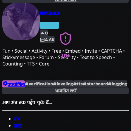
waya.one
प्रीमियम
0
4.6K
Fun • Social • Activity • Free • Embed • Invite • CAPTCHA •
18+
Stickymessage • Forum • Security • Text to Speech •
Counting • TTS • Core
#verification
#leveling
#tts
#starboard
#logging
उपयोगिता
आमंत्रित करें
#pronouns
#captcha
#leaderboards
#stickymessages
आप अंत तक पहुँच चुके हैं...
होम
सर्वर