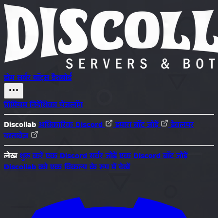
होम
सर्वर
बॉट्स
डैशबोर्ड
प्रीमियम
निर्देशिका
चेंजलॉग
Discollab
अधिकारिक Discord
हमारा बॉट जोड़ें
डेवलपर
दस्तावेज़
लेख
शुरू करें
एक Discord सर्वर जोड़ें
एक Discord बॉट जोड़ें
Discollab को एक विकल्प के रूप में देखें