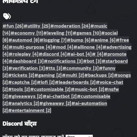
लोकप्रिय टैग
#fun
(26)
#utility
(25)
#moderation
(24)
#music
(14)
#economy
(11)
#leveling
(11)
#games
(10)
#social
(8)
#automod
(8)
#logging
(7)
#bump
(6)
#anime
(6)
#free
(4)
#multi-purpose
(4)
#mod
(4)
#allinone
(4)
#advertising
(4)
#roleplay
(4)
#discord
(4)
#ai-bot
(4)
#
(4)
#promote
(4)
#dashboard
(3)
#notifications
(3)
#bot
(3)
#starboard
(3)
#verification
(3)
#tts
(3)
#community
(3)
#funny
(2)
#tickets
(2)
#gaming
(2)
#multi
(2)
#backups
(2)
#songs
(2)
#captcha
(2)
#lofi
(2)
#leaderboards
(2)
#voice-chat
(2)
#tools
(2)
#customizable
(2)
#music-bot
(2)
#nsfw
(2)
#giveaways
(2)
#ai-chatbot
(2)
#customisable
(2)
#analytics
(2)
#giveaway
(2)
#ai-automation
(2)
#entertainment
(2)
Discord बॉट्स