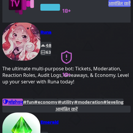
आमंत्रित करें
प्रीमियम
18+
Runa
48
63
The ultimate multi-purpose bot: Tickets, Moderation,
18+
Reaction Roles, Audit Logs, Giveaways, & Economy. Level
up your server with Runa today!
#fun
#economy
#utility
#moderation
#leveling
मॉडरेशन
आमंत्रित करें
Emerald