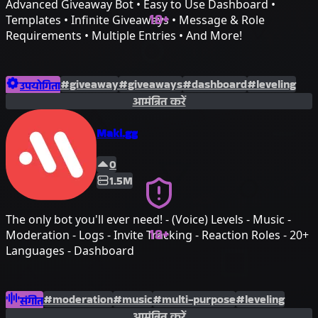
Advanced Giveaway Bot • Easy to Use Dashboard •
18+
Templates • Infinite Giveaways • Message & Role
Requirements • Multiple Entries • And More!
#giveaway
#giveaways
#dashboard
#leveling
उपयोगिता
आमंत्रित करें
#customizable
Maki.gg
0
1.5M
The only bot you'll ever need! - (Voice) Levels - Music -
18+
Moderation - Logs - Invite Tracking - Reaction Roles - 20+
Languages - Dashboard
#moderation
#music
#multi-purpose
#leveling
संगीत
आमंत्रित करें
#tickets