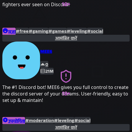
18+
fighters ever seen on Discord!
#free
#gaming
#games
#leveling
#social
मज़ा
आमंत्रित करें
MEE6
0
21M
The #1 Discord bot! MEE6 gives you full control to create
18+
the discord server of your dreams. User-friendly, easy to
set up & maintain!
#moderation
#leveling
#social
उपयोगिता
आमंत्रित करें