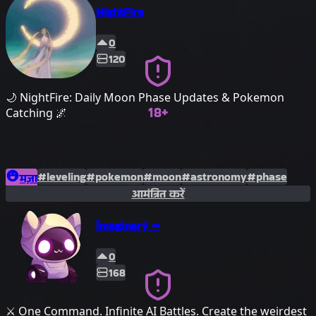
NightFire
0
120
🌙 NightFire: Daily Moon Phase Updates & Pokemon
18+
Catching 🌌
#leveling
#pokemon
#moon
#astronomy
#phase
मज़ा
आमंत्रित करें
Îmagìnarý ∞
0
168
⚔️ One Command. Infinite AI Battles. Create the weirdest