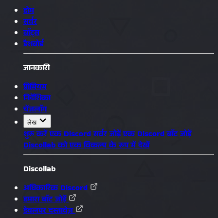
होम
सर्वर
बॉट्स
डैशबोर्ड
जानकारी
प्रीमियम
निर्देशिका
चेंजलॉग
लेख
शुरू करें
एक Discord सर्वर जोड़ें
एक Discord बॉट जोड़ें
Discollab को एक विकल्प के रूप में देखें
Discollab
अधिकारिक Discord
हमारा बॉट जोड़ें
डेवलपर दस्तावेज़