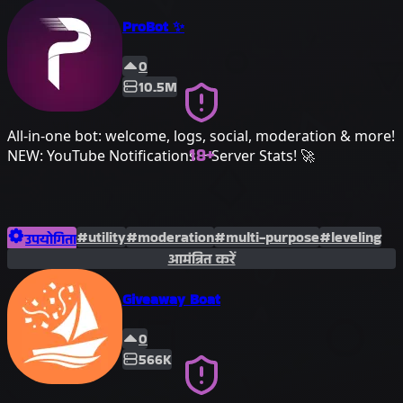
ProBot ✨
0
10.5M
All-in-one bot: welcome, logs, social, moderation & more!
18+
NEW: YouTube Notifications + Server Stats! 🚀
#utility
#moderation
#multi-purpose
#leveling
उपयोगिता
आमंत्रित करें
#logging
Giveaway Boat
0
566K