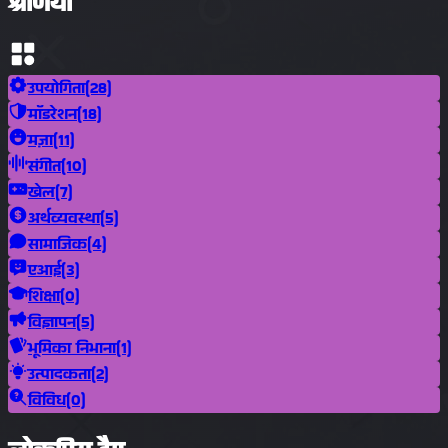
श्रेणियाँ
उपयोगिता
(28)
मॉडरेशन
(18)
मज़ा
(11)
संगीत
(10)
खेल
(7)
अर्थव्यवस्था
(5)
सामाजिक
(4)
एआई
(3)
शिक्षा
(0)
विज्ञापन
(5)
भूमिका निभाना
(1)
उत्पादकता
(2)
विविध
(0)