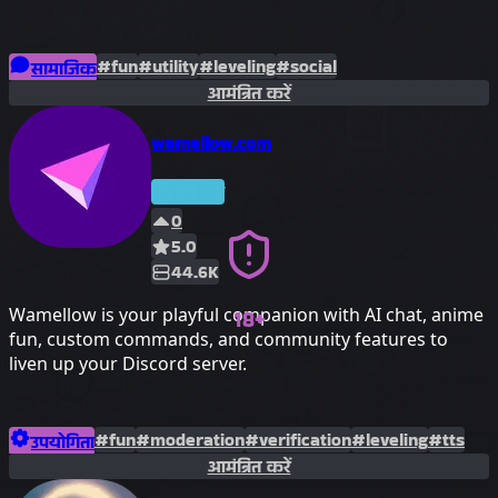
#fun
#utility
#leveling
#social
सामाजिक
आमंत्रित करें
wamellow.com
प्रीमियम
0
5.0
44.6K
Wamellow is your playful companion with AI chat, anime
18+
fun, custom commands, and community features to
liven up your Discord server.
#fun
#moderation
#verification
#leveling
#tts
उपयोगिता
आमंत्रित करें
#anime
#starboard
#youtube
#notifications
#captcha