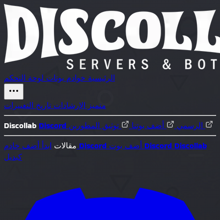
الرئيسية
خوادم
بوتات
لوحة التحكم
متميز
الإرشادات
تاريخ التغييرات
توثيق المطورين
Discord الرسمي
أضف بوتنا
Discollab
Discollab
أضف بوت Discord
أضف خادم Discord
مقالات
ابدأ
كبديل