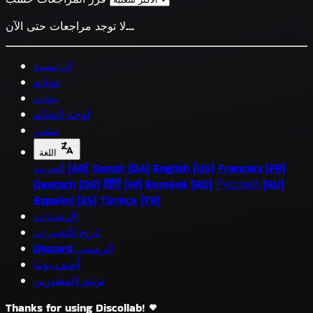
لا توجد مراجعات حتى الآن...
الرئيسية
خوادم
بوتات
لوحة التحكم
متميز
اللغة
Français (FR)
English (US)
Dansk (DA)
العربية (AR)
Deutsch (DE)
हिंदी (HI)
Română (RO)
Русский (RU)
Español (ES)
Türkçe (TR)
الإرشادات
تاريخ التغييرات
Discord الرسمي
أضف بوتنا
توثيق المطورين
Thanks for using Discollab!