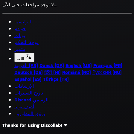
لا توجد مراجعات حتى الآن...
الرئيسية
خوادم
بوتات
لوحة التحكم
متميز
اللغة
Français (FR)
English (US)
Dansk (DA)
العربية (AR)
Deutsch (DE)
हिंदी (HI)
Română (RO)
Русский (RU)
Español (ES)
Türkçe (TR)
الإرشادات
تاريخ التغييرات
Discord الرسمي
أضف بوتنا
توثيق المطورين
Thanks for using Discollab!