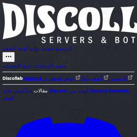
الرئيسية
خوادم
بوتات
لوحة التحكم
متميز
الإرشادات
تاريخ التغييرات
توثيق المطورين
Discord الرسمي
أضف بوتنا
Discollab
Discollab
أضف بوت Discord
أضف خادم Discord
مقالات
ابدأ
كبديل