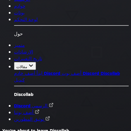
خوادم
بوتات
لوحة التحكم
حول
متميز
الإرشادات
تاريخ التغييرات
مقالات
Discollab
أضف بوت Discord
أضف خادم Discord
ابدأ
كبديل
Discollab
Discord الرسمي
أضف بوتنا
توثيق المطورين
You're about to leave Discollab...