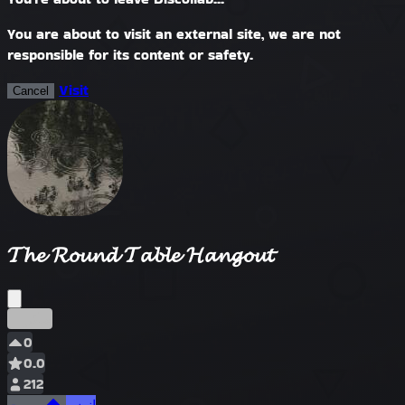
You are about to visit an external site, we are not
responsible for its content or safety.
Visit
Cancel
𝓣𝓱𝓮 𝓡𝓸𝓾𝓷𝓭 𝓣𝓪𝓫𝓵𝓮 𝓗𝓪𝓷𝓰𝓸𝓾𝓽
مبكر
0
0.0
212