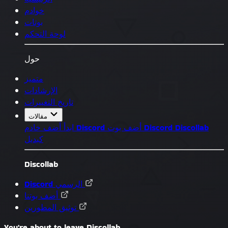
خوادم
بوتات
لوحة التحكم
حول
متميز
الإرشادات
تاريخ التغييرات
مقالات
Discollab
أضف بوت Discord
أضف خادم Discord
ابدأ
كبديل
Discollab
Discord الرسمي
أضف بوتنا
توثيق المطورين
You're about to leave Discollab...