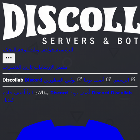
الرئيسية
خوادم
بوتات
لوحة التحكم
متميز
الإرشادات
تاريخ التغييرات
توثيق المطورين
Discord الرسمي
أضف بوتنا
Discollab
Discollab
أضف بوت Discord
أضف خادم Discord
مقالات
ابدأ
كبديل