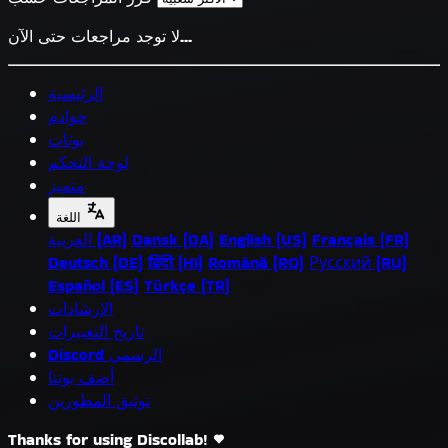
لا توجد مراجعات حتى الآن...
الرئيسية
خوادم
بوتات
لوحة التحكم
متميز
اللغة
Français (FR)
English (US)
Dansk (DA)
العربية (AR)
Deutsch (DE)
हिंदी (HI)
Română (RO)
Русский (RU)
Español (ES)
Türkçe (TR)
الإرشادات
تاريخ التغييرات
Discord الرسمي
أضف بوتنا
توثيق المطورين
Thanks for using Discollab!