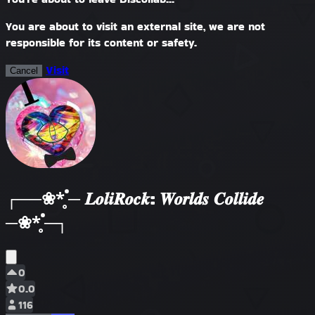
You are about to visit an external site, we are not
responsible for its content or safety.
Visit
Cancel
┌──❀*̥˚─ 𝑳𝒐𝒍𝒊𝑹𝒐𝒄𝒌: 𝑾𝒐𝒓𝒍𝒅𝒔 𝑪𝒐𝒍𝒍𝒊𝒅𝒆
─❀*̥˚─┐
0
0.0
116