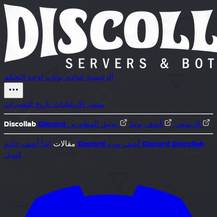
الرئيسية
خوادم
بوتات
لوحة التحكم
متميز
الإرشادات
تاريخ التغييرات
توثيق المطورين
Discord الرسمي
أضف بوتنا
Discollab
Discollab
أضف بوت Discord
أضف خادم Discord
مقالات
ابدأ
كبديل