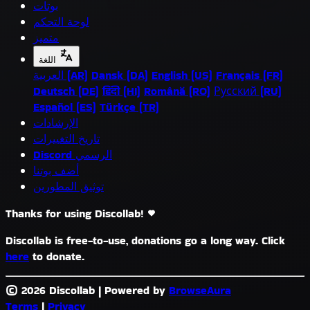
بوتات
لوحة التحكم
متميز
اللغة
Français (FR)
English (US)
Dansk (DA)
العربية (AR)
Deutsch (DE)
हिंदी (HI)
Română (RO)
Русский (RU)
Español (ES)
Türkçe (TR)
الإرشادات
تاريخ التغييرات
Discord الرسمي
أضف بوتنا
توثيق المطورين
Thanks for using Discollab!
Discollab is free-to-use, donations go a long way. Click
here
to donate.
© 2026 Discollab
|
Powered by
BrowseAura
Terms
|
Privacy