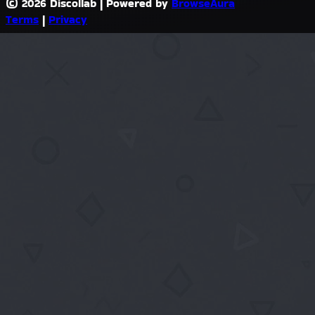
© 2026 Discollab
|
Powered by
BrowseAura
Terms
|
Privacy