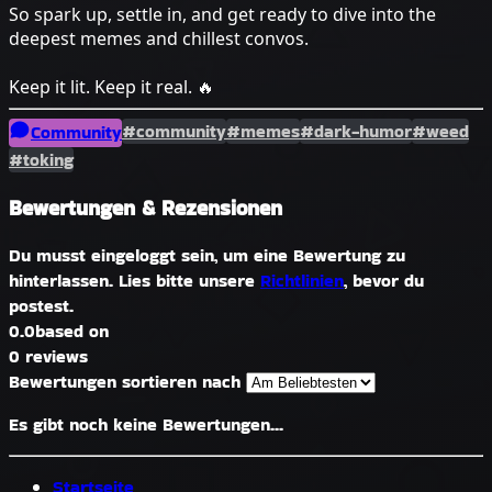
So spark up, settle in, and get ready to dive into the
deepest memes and chillest convos.
Keep it lit. Keep it real. 🔥
#community
#memes
#dark-humor
#weed
Community
#toking
Bewertungen & Rezensionen
Du musst eingeloggt sein, um eine Bewertung zu
hinterlassen. Lies bitte unsere
Richtlinien
, bevor du
postest.
0.0
based on
0 reviews
Bewertungen sortieren nach
Es gibt noch keine Bewertungen...
Startseite