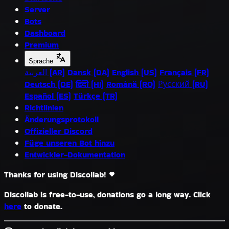
Server
Bots
Dashboard
Premium
Sprache
العربية (AR)
Dansk (DA)
English (US)
Français (FR)
Deutsch (DE)
हिंदी (HI)
Română (RO)
Русский (RU)
Español (ES)
Türkçe (TR)
Richtlinien
Änderungsprotokoll
Offizieller Discord
Füge unseren Bot hinzu
Entwickler-Dokumentation
Thanks for using Discollab!
Discollab is free-to-use, donations go a long way. Click
here
to donate.