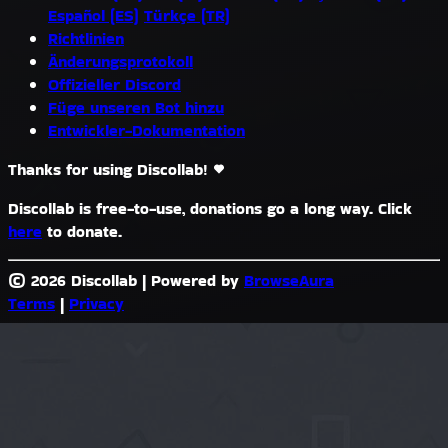
Español (ES)
Türkçe (TR)
Richtlinien
Änderungsprotokoll
Offizieller Discord
Füge unseren Bot hinzu
Entwickler-Dokumentation
Thanks for using Discollab!
Discollab is free-to-use, donations go a long way. Click
here
to donate.
© 2026 Discollab
|
Powered by
BrowseAura
Terms
|
Privacy