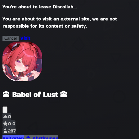
You're about to leave Discollab...
You are about to visit an external site, we are not
responsible for its content or safety.
Visit
Cancel
🕋 Babel of Lust 🕋
0
0.0
287
Beitreten
Abstimmen