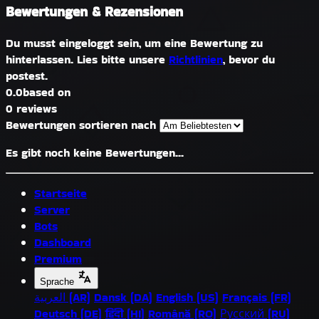
Bewertungen & Rezensionen
Du musst eingeloggt sein, um eine Bewertung zu
hinterlassen. Lies bitte unsere
Richtlinien
, bevor du
postest.
0.0
based on
0 reviews
Bewertungen sortieren nach
Es gibt noch keine Bewertungen...
Startseite
Server
Bots
Dashboard
Premium
Sprache
العربية (AR)
Dansk (DA)
English (US)
Français (FR)
Deutsch (DE)
हिंदी (HI)
Română (RO)
Русский (RU)