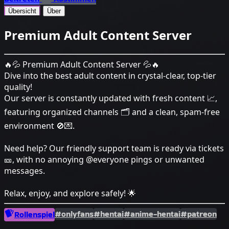
Übersicht
Über
Premium Adult Content Server
🔥💦 Premium Adult Content Server 💦🔥
Dive into the best adult content in crystal-clear, top-tier
quality!
Our server is constantly updated with fresh content 📈,
featuring organized channels 🗂️ and a clean, spam-free
environment 🚫💌.
Need help? Our friendly support team is ready via tickets
🎫, with no annoying @everyone pings or unwanted
messages.
Relax, enjoy, and explore safely! 🌟
#onlyfans
#hentai
#anime-hentai
#patreon
Rollenspiel