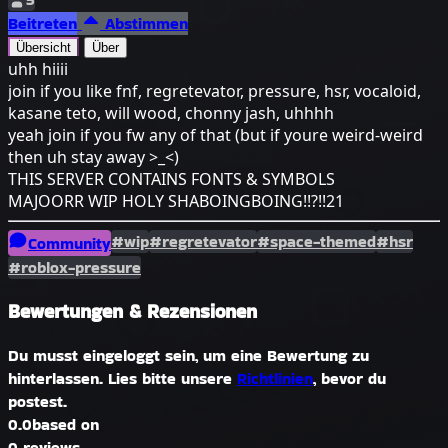
Beitreten
Abstimmen
Übersicht
Über
uhh hiiii
join if you like fnf, regretevator, pressure, hsr, vocaloid,
kasane teto, will wood, chonny jash, uhhhh
yeah join if you fw any of that (but if youre weird-weird
then uh stay away >_<)
THIS SERVER CONTAINS FONTS & SYMBOLS
MAJOORR WIP HOLY SHABOINGBOING!!?!!21
#wip
#regretevator
#space-themed
#hsr
Community
#roblox-pressure
Bewertungen & Rezensionen
Du musst eingeloggt sein, um eine Bewertung zu
hinterlassen. Lies bitte unsere
Richtlinien
, bevor du
postest.
0.0
based on
0 reviews