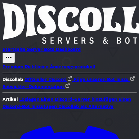
Startseite
Server
Bots
Dashboard
Premium
Richtlinien
Änderungsprotokoll
Discollab
Offizieller Discord
Füge unseren Bot hinzu
Entwickler-Dokumentation
Artikel
Loslegen
Einen Discord-Server hinzufügen
Einen
Discord-Bot hinzufügen
Discollab als Alternative