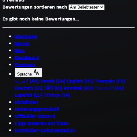
Bewertungen sortieren nach
Es gibt noch keine Bewertungen...
Startseite
Server
Bots
Dashboard
Premium
Sprache
العربية (AR)
Dansk (DA)
English (US)
Français (FR)
Deutsch (DE)
हिंदी (HI)
Română (RO)
Русский (RU)
Español (ES)
Türkçe (TR)
Richtlinien
Änderungsprotokoll
Offizieller Discord
Füge unseren Bot hinzu
Entwickler-Dokumentation