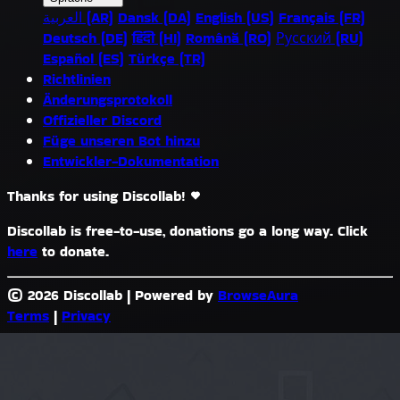
العربية (AR)
Dansk (DA)
English (US)
Français (FR)
Deutsch (DE)
हिंदी (HI)
Română (RO)
Русский (RU)
Español (ES)
Türkçe (TR)
Richtlinien
Änderungsprotokoll
Offizieller Discord
Füge unseren Bot hinzu
Entwickler-Dokumentation
Thanks for using Discollab!
Discollab is free-to-use, donations go a long way. Click
here
to donate.
© 2026 Discollab
|
Powered by
BrowseAura
Terms
|
Privacy