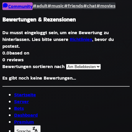
#adult
#music
#friends
#chat
#movies
Community
Bewertungen & Rezensionen
Du musst eingeloggt sein, um eine Bewertung zu
hinterlassen. Lies bitte unsere
Richtlinien
, bevor du
postest.
0.0
based on
0 reviews
Bewertungen sortieren nach
Es gibt noch keine Bewertungen...
Startseite
Server
Bots
Dashboard
Premium
Sprache