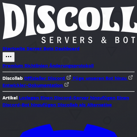
Startseite
Server
Bots
Dashboard
Premium
Richtlinien
Änderungsprotokoll
Discollab
Offizieller Discord
Füge unseren Bot hinzu
Entwickler-Dokumentation
Artikel
Loslegen
Einen Discord-Server hinzufügen
Einen
Discord-Bot hinzufügen
Discollab als Alternative