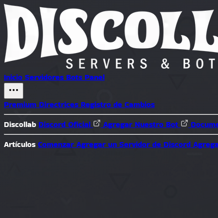
Inicio
Servidores
Bots
Panel
Premium
Directrices
Registro de Cambios
Discollab
Discord Oficial
Agregar Nuestro Bot
Docume
Artículos
Comenzar
Agregar un Servidor de Discord
Agrega