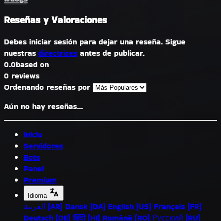
Reseñas y Valoraciones
Debes iniciar sesión para dejar una reseña. Sigue
nuestras
directrices
antes de publicar.
0.0
based on
0 reviews
Ordenando reseñas por
Aún no hay reseñas...
Inicio
Servidores
Bots
Panel
Premium
Idioma
العربية (AR)
Dansk (DA)
English (US)
Français (FR)
Deutsch (DE)
हिंदी (HI)
Română (RO)
Русский (RU)