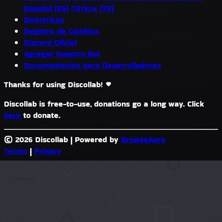
Español (ES)
Türkçe (TR)
Directrices
Registro de Cambios
Discord Oficial
Agregar Nuestro Bot
Documentación para Desarrolladores
Thanks for using Discollab!
Discollab is free-to-use, donations go a long way. Click
here
to donate.
© 2026 Discollab
|
Powered by
BrowseAura
Terms
|
Privacy