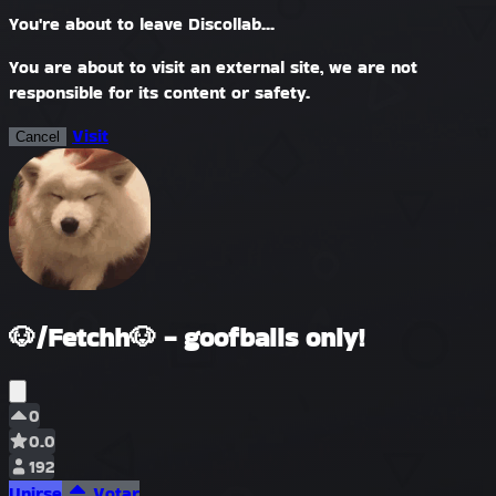
You're about to leave Discollab...
You are about to visit an external site, we are not
responsible for its content or safety.
Visit
Cancel
🐶/Fetchh🐶 - goofballs only!
0
0.0
192
Unirse
Votar