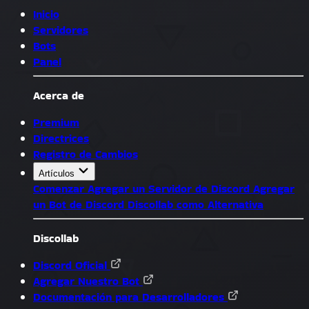
Inicio
Servidores
Bots
Panel
Acerca de
Premium
Directrices
Registro de Cambios
Artículos
Comenzar
Agregar un Servidor de Discord
Agregar
un Bot de Discord
Discollab como Alternativa
Discollab
Discord Oficial
Agregar Nuestro Bot
Documentación para Desarrolladores