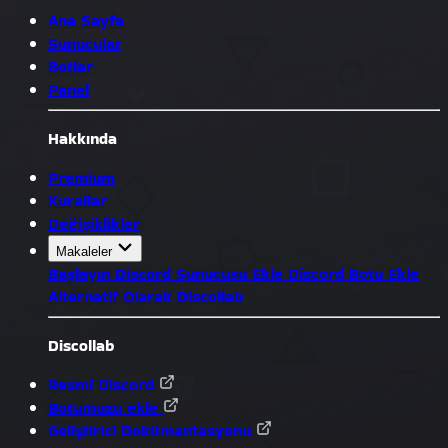
Ana Sayfa
Sunucular
Botlar
Panel
Hakkında
Premium
Kurallar
Değişiklikler
Makaleler
Başlayın
Discord Sunucusu Ekle
Discord Botu Ekle
Alternatif Olarak Discollab
Discollab
Resmî Discord
Botumuzu ekle
Geliştirici Dokümantasyonu