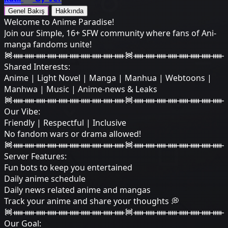
Genel Bakış
Hakkında
Welcome to Anime Paradise!
Join our Simple, 16+ SFW community where fans of Ani-
manga fandoms unite!
᯼ᚔᚔᚔᚔᚔᚔᚔᚔᚔᚔ᯼ᚔᚔᚔᚔᚔᚔᚔᚔ
Shared Interests:
Anime | Light Novel | Manga | Manhua | Webtoons |
Manhwa | Music | Anime-news & Leaks
᯼ᚔᚔᚔᚔᚔᚔᚔᚔᚔᚔ᯼ᚔᚔᚔᚔᚔᚔᚔᚔ
Our Vibe:
Friendly | Respectful | Inclusive
No fandom wars or drama allowed!
᯼ᚔᚔᚔᚔᚔᚔᚔᚔᚔᚔ᯼ᚔᚔᚔᚔᚔᚔᚔᚔ
Server Features:
Fun bots to keep you entertained
Daily anime schedule
Daily news related anime and mangas
Track your anime and share your thoughts 💭
᯼ᚔᚔᚔᚔᚔᚔᚔᚔᚔᚔ᯼ᚔᚔᚔᚔᚔᚔᚔᚔ
Our Goal: