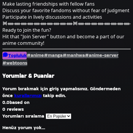
Make lasting friendships with fellow fans
Discuss your favorite fandoms without fear of judgment
Participate in lively discussions and activities
᯼ᚔᚔᚔᚔᚔᚔᚔᚔᚔᚔ᯼ᚔᚔᚔᚔᚔᚔᚔᚔ
Ready to join the fun?
Hit that "Join Server" button and become a part of our
anime community!
#anime
#manga
#manhwa
#anime-server
Topluluk
#webtoons
Yorumlar & Puanlar
Yorum bırakmak için giriş yapmalısınız. Göndermeden
önce
kurallarımızı
takip edin.
0.0
based on
0 reviews
Yorumları sıralama
Henüz yorum yok...