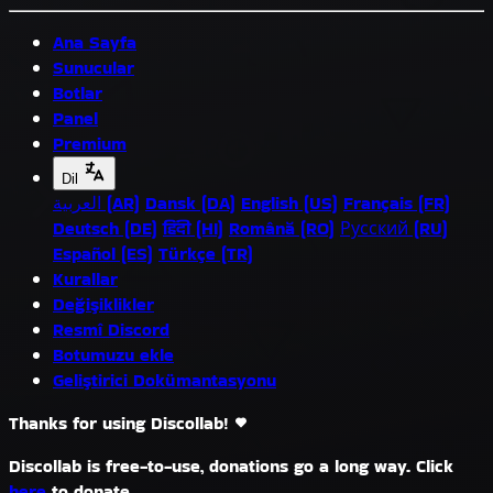
Ana Sayfa
Sunucular
Botlar
Panel
Premium
Dil
العربية (AR)
Dansk (DA)
English (US)
Français (FR)
Deutsch (DE)
हिंदी (HI)
Română (RO)
Русский (RU)
Español (ES)
Türkçe (TR)
Kurallar
Değişiklikler
Resmî Discord
Botumuzu ekle
Geliştirici Dokümantasyonu
Thanks for using Discollab!
Discollab is free-to-use, donations go a long way. Click
here
to donate.