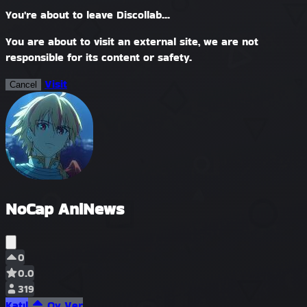
You're about to leave Discollab...
You are about to visit an external site, we are not
responsible for its content or safety.
Visit
Cancel
NoCap AniNews
0
0.0
319
Katıl
Oy Ver