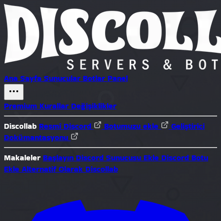
Ana Sayfa
Sunucular
Botlar
Panel
Premium
Kurallar
Değişiklikler
Discollab
Resmî Discord
Botumuzu ekle
Geliştirici
Dokümantasyonu
Makaleler
Başlayın
Discord Sunucusu Ekle
Discord Botu
Ekle
Alternatif Olarak Discollab