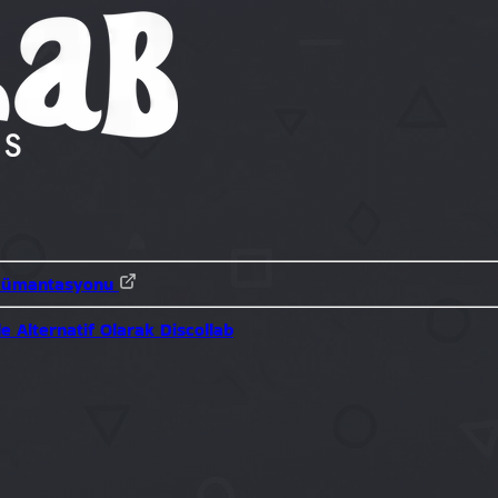
Dokümantasyonu
le
Alternatif Olarak Discollab