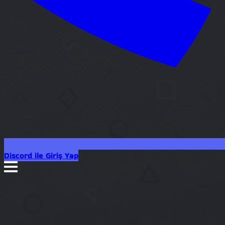
Discord ile Giriş Yap