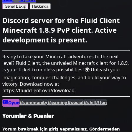
Genel Bakış
Hakkında
Discord server for the Fluid Client
Minecraft 1.8.9 PvP client. Active
development is present.
Ready to take your Minecraft adventures to the next
level? Fluid Client, the unrivaled Minecraft client for 1.8.9,
is your ticket to endless possibilities! 🌍 Unleash your
imagination, conquer challenges, and build your way to
victory! Download now at
https://fluidclient.ovh/download.
#community
#gaming
#social
#chill
#fun
Oyun
Yorumlar & Puanlar
Yorum bırakmak için giriş yapmalısınız. Göndermeden