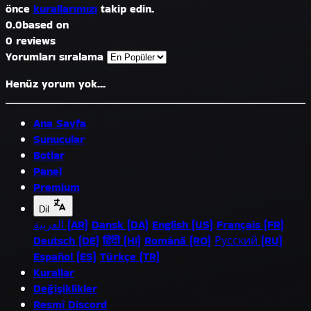
önce
kurallarımızı
takip edin.
0.0
based on
0 reviews
Yorumları sıralama
Henüz yorum yok...
Ana Sayfa
Sunucular
Botlar
Panel
Premium
Dil
العربية (AR)
Dansk (DA)
English (US)
Français (FR)
Deutsch (DE)
हिंदी (HI)
Română (RO)
Русский (RU)
Español (ES)
Türkçe (TR)
Kurallar
Değişiklikler
Resmî Discord