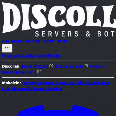
Ana Sayfa
Sunucular
Botlar
Panel
Premium
Kurallar
Değişiklikler
Discollab
Resmî Discord
Botumuzu ekle
Geliştirici
Dokümantasyonu
Makaleler
Başlayın
Discord Sunucusu Ekle
Discord Botu
Ekle
Alternatif Olarak Discollab