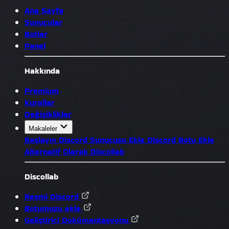
Ana Sayfa
Sunucular
Botlar
Panel
Hakkında
Premium
Kurallar
Değişiklikler
Makaleler
Başlayın
Discord Sunucusu Ekle
Discord Botu Ekle
Alternatif Olarak Discollab
Discollab
Resmî Discord
Botumuzu ekle
Geliştirici Dokümantasyonu