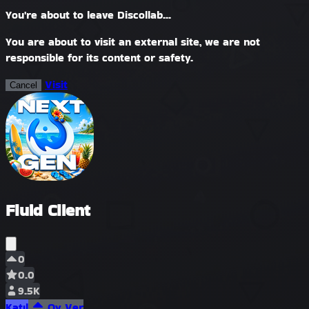
You're about to leave Discollab...
You are about to visit an external site, we are not
responsible for its content or safety.
Visit
Cancel
Fluid Client
0
0.0
9.5K
Katıl
Oy Ver