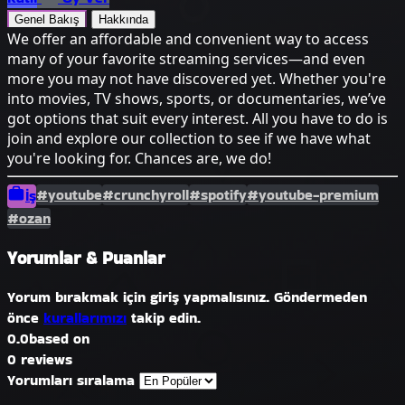
Genel Bakış
Hakkında
We offer an affordable and convenient way to access
many of your favorite streaming services—and even
more you may not have discovered yet. Whether you're
into movies, TV shows, sports, or documentaries, we’ve
got options that suit every interest. All you have to do is
join and explore our collection to see if we have what
you're looking for. Chances are, we do!
#youtube
#crunchyroll
#spotify
#youtube-premium
İş
#ozan
Yorumlar & Puanlar
Yorum bırakmak için giriş yapmalısınız. Göndermeden
önce
kurallarımızı
takip edin.
0.0
based on
0 reviews
Yorumları sıralama