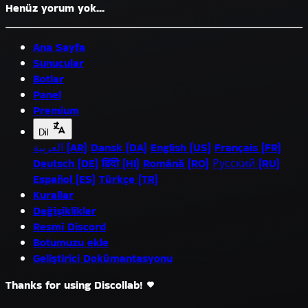
Henüz yorum yok...
Ana Sayfa
Sunucular
Botlar
Panel
Premium
Dil
العربية (AR)
Dansk (DA)
English (US)
Français (FR)
Deutsch (DE)
हिंदी (HI)
Română (RO)
Русский (RU)
Español (ES)
Türkçe (TR)
Kurallar
Değişiklikler
Resmî Discord
Botumuzu ekle
Geliştirici Dokümantasyonu
Thanks for using Discollab!