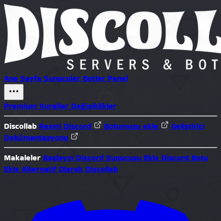
Ana Sayfa
Sunucular
Botlar
Panel
Premium
Kurallar
Değişiklikler
Discollab
Resmî Discord
Botumuzu ekle
Geliştirici
Dokümantasyonu
Makaleler
Başlayın
Discord Sunucusu Ekle
Discord Botu
Ekle
Alternatif Olarak Discollab