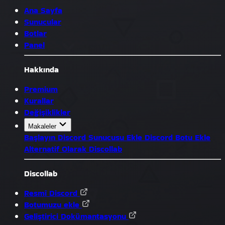
Ana Sayfa
Sunucular
Botlar
Panel
Hakkında
Premium
Kurallar
Değişiklikler
Makaleler
Başlayın
Discord Sunucusu Ekle
Discord Botu Ekle
Alternatif Olarak Discollab
Discollab
Resmî Discord
Botumuzu ekle
Geliştirici Dokümantasyonu