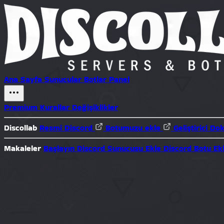
Ana Sayfa
Sunucular
Botlar
Panel
Premium
Kurallar
Değişiklikler
Discollab
Resmî Discord
Botumuzu ekle
Geliştirici 
Makaleler
Başlayın
Discord Sunucusu Ekle
Discord Botu Ek