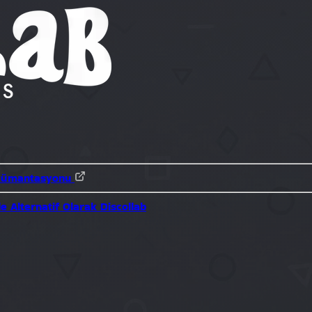
Dokümantasyonu
le
Alternatif Olarak Discollab