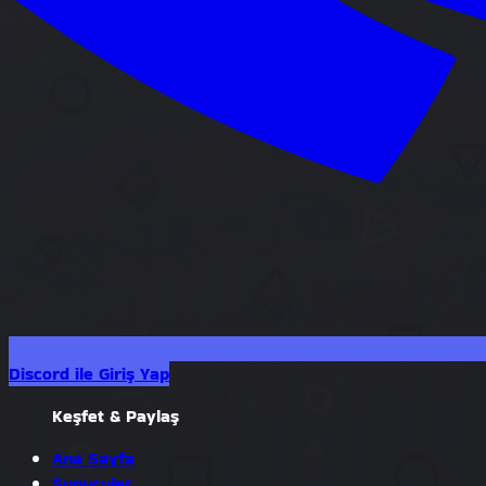
Discord ile Giriş Yap
Keşfet & Paylaş
Ana Sayfa
Sunucular