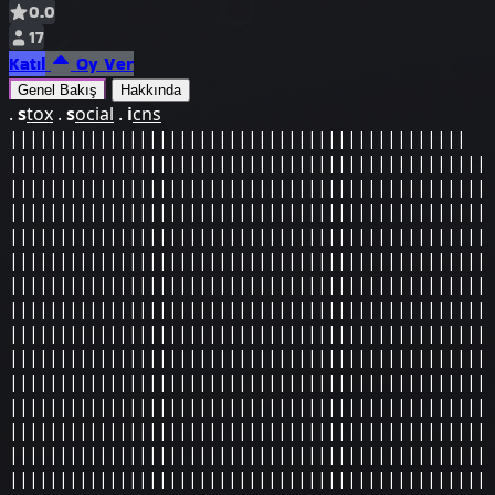
0.0
17
Katıl
Oy Ver
Genel Bakış
Hakkında
.
s
tox
.
s
ocial
.
i
cns
||​||||​||||​||||​||||​||||​||||​||||​||||​||||​||||​||||​
||||​||||​||||​||||​||||​||||​||||​||||​||||​||||​||||​||||​
||||​||||​||||​||||​||||​||||​||||​||||​||||​||||​||||​||||​
||||​||||​||||​||||​||||​||||​||||​||||​||||​||||​||||​||||​
||||​||||​||||​||||​||||​||||​||||​||||​||||​||||​||||​||||​
||||​||||​||||​||||​||||​||||​||||​||||​||||​||||​||||​||||​
||||​||||​||||​||||​||||​||||​||||​||||​||||​||||​||||​||||​
||||​||||​||||​||||​||||​||||​||||​||||​||||​||||​||||​||||​
||||​||||​||||​||||​||||​||||​||||​||||​||||​||||​||||​||||​
||||​||||​||||​||||​||||​||||​||||​||||​||||​||||​||||​||||​
||||​||||​||||​||||​||||​||||​||||​||||​||||​||||​||||​||||​
||||​||||​||||​||||​||||​||||​||||​||||​||||​||||​||||​||||​
||||​||||​||||​||||​||||​||||​||||​||||​||||​||||​||||​||||​
||||​||||​||||​||||​||||​||||​||||​||||​||||​||||​||||​||||​
||||​||||​||||​||||​||||​||||​||||​||||​||||​||||​||||​||||​