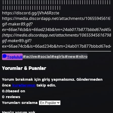
||||​||||​||||​||||​||||​||||​||||​||||​||||​||||​||||​||||​
||||​||||​||||​||||​||||​||||​||
https://discord.gg/jVhA6Rzcte
https://media.discordapp.net/attachments/10655945616
gif-maker
89.gif?
ex=66ae74cb&is=66ad234b&hm=24ab017b877bbbd67ed45ca
(https://media.discordapp.net/attachments/1065594561679
gif-maker
89.gif?
ex=66ae74cb&is=66ad234b&hm=24ab017b877bbbd67ed45
#active
#social
#egirls
#new
#nitro
Topluluk
Yorumlar & Puanlar
Yorum bırakmak için giriş yapmalısınız. Göndermeden
önce
kurallarımızı
takip edin.
0.0
based on
0 reviews
Yorumları sıralama
Henüz yorum yok...