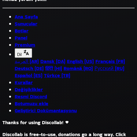
Ana Sayfa
Sunucular
Botlar
Panel
Premium
Dil
العربية (AR)
Dansk (DA)
English (US)
Français (FR)
Deutsch (DE)
हिंदी (HI)
Română (RO)
Русский (RU)
Español (ES)
Türkçe (TR)
Kurallar
Değişiklikler
Resmî Discord
Botumuzu ekle
Geliştirici Dokümantasyonu
Thanks for using Discollab!
Discollab is free-to-use, donations go a long way. Click