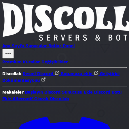
Ana Sayfa
Sunucular
Botlar
Panel
Premium
Kurallar
Değişiklikler
Discollab
Resmî Discord
Botumuzu ekle
Geliştirici
Dokümantasyonu
Makaleler
Başlayın
Discord Sunucusu Ekle
Discord Botu
Ekle
Alternatif Olarak Discollab