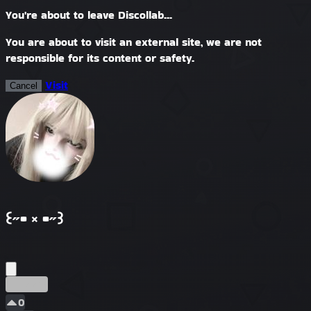
You're about to leave Discollab...
You are about to visit an external site, we are not
responsible for its content or safety.
Visit
Cancel
꒰˶• ༝ •˶꒱
Erken
0