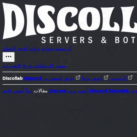
الرئيسية
خوادم
بوتات
لوحة التحكم
متميز
الإرشادات
تاريخ التغييرات
توثيق المطورين
Discord الرسمي
أضف بوتنا
Discollab
Di كبديل
أضف بوت Discord
أضف خادم Discord
مقالات
ابدأ