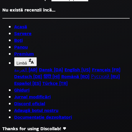
Nu există recenzii încă...
Acasă
Servere
Boți
Panou
Premium
Limbă
العربية (AR)
Dansk (DA)
English (US)
Français (FR)
Deutsch (DE)
हिंदी (HI)
Română (RO)
Русский (RU)
Español (ES)
Türkçe (TR)
Ghiduri
Jurnal modificări
Discord oficial
Adaugă botul nostru
Documentație dezvoltatori
Thanks for using Discollab!