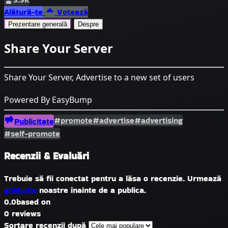
Alătură-te
Votează
Prezentare generală
Despre
Share Your Server
Share Your Server, Advertise to a new set of users
Powered By EasyBump
#promote
#advertise
#advertising
Publicitate
#self-promote
Recenzii & Evaluări
Trebuie să fii conectat pentru a lăsa o recenzie. Urmează
ghidurile
noastre înainte de a publica.
0.0
based on
0 reviews
Sortare recenzii după