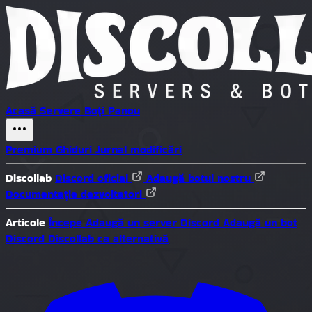
Acasă
Servere
Boți
Panou
Premium
Ghiduri
Jurnal modificări
Discollab
Discord oficial
Adaugă botul nostru
Documentație dezvoltatori
Articole
Începe
Adaugă un server Discord
Adaugă un bot
Discord
Discollab ca alternativă