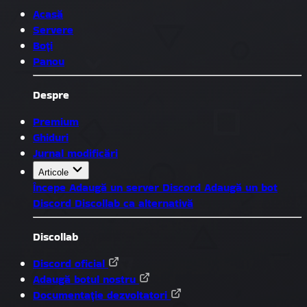
Acasă
Servere
Boți
Panou
Despre
Premium
Ghiduri
Jurnal modificări
Articole
Începe
Adaugă un server Discord
Adaugă un bot
Discord
Discollab ca alternativă
Discollab
Discord oficial
Adaugă botul nostru
Documentație dezvoltatori