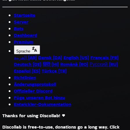
Startseite
Server
Bots
Dashboard
Premium
Sprache
العربية (AR)
Dansk (DA)
English (US)
Français (FR)
Deutsch (DE)
हिंदी (HI)
Română (RO)
Русский (RU)
Español (ES)
Türkçe (TR)
Richtlinien
Änderungsprotokoll
Offizieller Discord
Füge unseren Bot hinzu
Entwickler-Dokumentation
Thanks for using Discollab!
Discollab is free-to-use, donations go a long way. Click