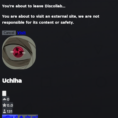
You're about to leave Discollab...
You are about to visit an external site, we are not
responsible for its content or safety.
Visit
Cancel
Uchiha
0
0.0
131
शामिल हों
वोट करें