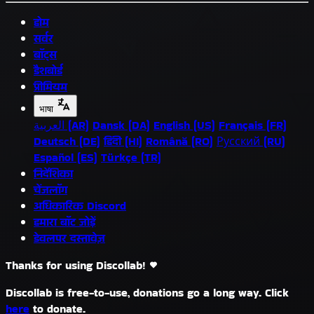
होम
सर्वर
बॉट्स
डैशबोर्ड
प्रीमियम
भाषा
العربية (AR)
Dansk (DA)
English (US)
Français (FR)
Deutsch (DE)
हिंदी (HI)
Română (RO)
Русский (RU)
Español (ES)
Türkçe (TR)
निर्देशिका
चेंजलॉग
अधिकारिक Discord
हमारा बॉट जोड़ें
डेवलपर दस्तावेज़
Thanks for using Discollab!
Discollab is free-to-use, donations go a long way. Click
here
to donate.