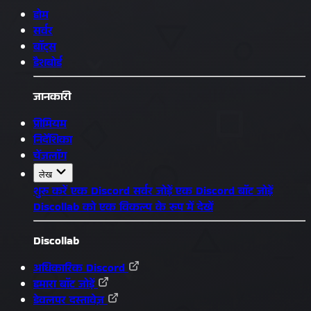
होम
सर्वर
बॉट्स
डैशबोर्ड
जानकारी
प्रीमियम
निर्देशिका
चेंजलॉग
लेख
शुरू करें
एक Discord सर्वर जोड़ें
एक Discord बॉट जोड़ें
Discollab को एक विकल्प के रूप में देखें
Discollab
अधिकारिक Discord
हमारा बॉट जोड़ें
डेवलपर दस्तावेज़