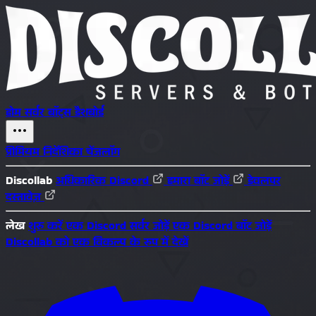
होम
सर्वर
बॉट्स
डैशबोर्ड
प्रीमियम
निर्देशिका
चेंजलॉग
Discollab
अधिकारिक Discord
हमारा बॉट जोड़ें
डेवलपर
दस्तावेज़
लेख
शुरू करें
एक Discord सर्वर जोड़ें
एक Discord बॉट जोड़ें
Discollab को एक विकल्प के रूप में देखें