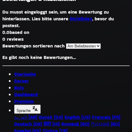
Du musst eingeloggt sein, um eine Bewertung zu
hinterlassen. Lies bitte unsere
Richtlinien
, bevor du
postest.
0.0
based on
0 reviews
Bewertungen sortieren nach
Es gibt noch keine Bewertungen...
Startseite
Server
Bots
Dashboard
Premium
Sprache
العربية (AR)
Dansk (DA)
English (US)
Français (FR)
Deutsch (DE)
हिंदी (HI)
Română (RO)
Русский (RU)
Español (ES)
Türkçe (TR)