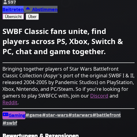
597
Beitreten
Abstimmen
Übersicht
Über
SWBF Classic fans unite, find
players across PS, Xbox, Switch &
PC, chat and game together.
Bringing together players of Star Wars Battlefront
Classic Collection (Aspyr's port of the original SWBF I & II,
released 2004-2005 by Pandemic Studios) on PlayStation,
Xbox, Nintendo, and PC/Steam. So if you're looking for
gamers to play SWBFCC with, join our
Discord
and
Reddit
.
#game
#star-wars
#starwars
#battlefront
Gaming
#swbf
Bewertungen & Rezensionen