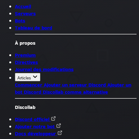
Accueil
Serveurs
Bots
Tableau de bord
À propos
Premium
Directives
Journal des modifications
Articles
Commencer
Ajouter un serveur Discord
Ajouter un
bot Discord
Discollab comme alternative
Discollab
Discord officiel
Ajouter notre bot
Docs développeur