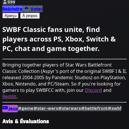
599
Rejoindre
Voter
Aperçu
À propos
SWBF Classic fans unite, find
players across PS, Xbox, Switch &
PC, chat and game together.
Bringing together players of Star Wars Battlefront
Classic Collection (Aspyr's port of the original SWBF I & II,
released 2004-2005 by Pandemic Studios) on PlayStation,
Xbox, Nintendo, and PC/Steam. So if you're looking for
gamers to play SWBFCC with, join our
Discord
and
Reddit
.
#game
#star-wars
#starwars
#battlefront
#swbf
Jeux
Avis & Évaluations