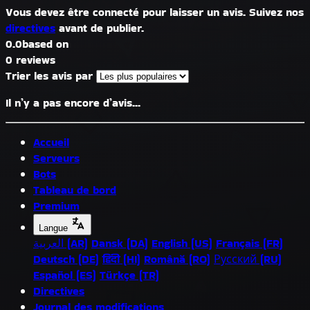
Vous devez être connecté pour laisser un avis. Suivez nos
directives
avant de publier.
0.0
based on
0 reviews
Trier les avis par
Il n’y a pas encore d’avis...
Accueil
Serveurs
Bots
Tableau de bord
Premium
Langue
العربية (AR)
Dansk (DA)
English (US)
Français (FR)
Deutsch (DE)
हिंदी (HI)
Română (RO)
Русский (RU)
Español (ES)
Türkçe (TR)
Directives
Journal des modifications