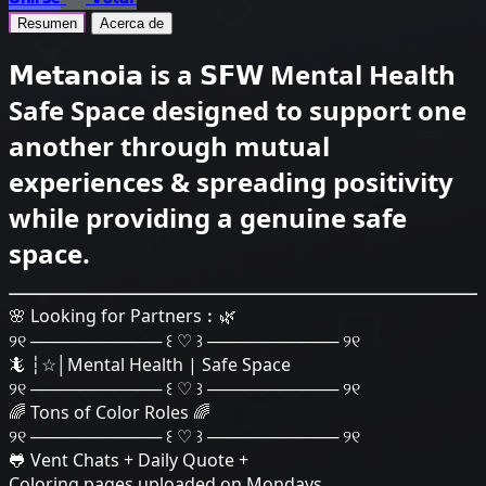
Resumen
Acerca de
𝗠𝗲𝘁𝗮𝗻𝗼𝗶𝗮 is a 𝗦𝗙𝗪 Mental Health
Safe Space designed to support one
another through mutual
experiences & spreading positivity
while providing a genuine safe
space.
🌸 Looking for Partners︰🌿
୨୧ ─────────── ꒰ ♡ ꒱ ─────────── ୨୧
🦎 ┆☆│Mental Health | Safe Space
୨୧ ─────────── ꒰ ♡ ꒱ ─────────── ୨୧
🌈 Tons of Color Roles 🌈
୨୧ ─────────── ꒰ ♡ ꒱ ─────────── ୨୧
🐸 Vent Chats + Daily Quote +
Coloring pages uploaded on Mondays