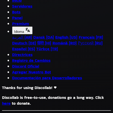
Inicio
Servidores
Bots
Panel
Premium
Idioma
العربية (AR)
Dansk (DA)
English (US)
Français (FR)
Deutsch (DE)
हिंदी (HI)
Română (RO)
Русский (RU)
Español (ES)
Türkçe (TR)
Directrices
Registro de Cambios
Discord Oficial
Agregar Nuestro Bot
Documentación para Desarrolladores
Thanks for using Discollab!
Discollab is free-to-use, donations go a long way. Click
here
to donate.