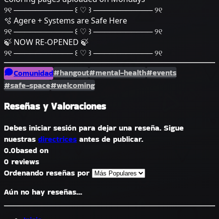
୨୧ ─────────── ꒰ ♡ ꒱ ─────────── ୨୧
🫧 Agere + Systems are Safe Here
୨୧ ─────────── ꒰ ♡ ꒱ ─────────── ୨୧
🍃 NOW RE-OPENED 🍃
୨୧ ─────────── ꒰ ♡ ꒱ ─────────── ୨୧
#hangout
#mental-health
#events
Comunidad
#safe-space
#welcoming
Reseñas y Valoraciones
Debes iniciar sesión para dejar una reseña. Sigue
nuestras
directrices
antes de publicar.
0.0
based on
0 reviews
Ordenando reseñas por
Aún no hay reseñas...