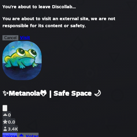
You're about to leave Discollab...
You are about to visit an external site, we are not
responsible for its content or safety.
Visit
Cancel
✨Metanoia🐸 | Safe Space 🌙
0
0.0
3.4K
Unirse
Votar