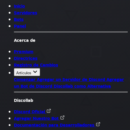
Inicio
Servidores
Bots
Panel
Acerca de
Premium
Directrices
Registro de Cambios
Artículos
Comenzar
Agregar un Servidor de Discord
Agregar
un Bot de Discord
Discollab como Alternativa
Discollab
Discord Oficial
Agregar Nuestro Bot
Documentación para Desarrolladores