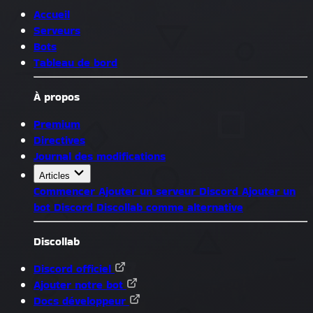
Accueil
Serveurs
Bots
Tableau de bord
À propos
Premium
Directives
Journal des modifications
Articles
Commencer
Ajouter un serveur Discord
Ajouter un
bot Discord
Discollab comme alternative
Discollab
Discord officiel
Ajouter notre bot
Docs développeur