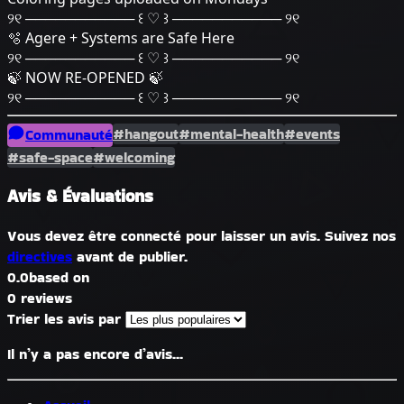
୨୧ ─────────── ꒰ ♡ ꒱ ─────────── ୨୧
🫧 Agere + Systems are Safe Here
୨୧ ─────────── ꒰ ♡ ꒱ ─────────── ୨୧
🍃 NOW RE-OPENED 🍃
୨୧ ─────────── ꒰ ♡ ꒱ ─────────── ୨୧
#hangout
#mental-health
#events
Communauté
#safe-space
#welcoming
Avis & Évaluations
Vous devez être connecté pour laisser un avis. Suivez nos
directives
avant de publier.
0.0
based on
0 reviews
Trier les avis par
Il n’y a pas encore d’avis...