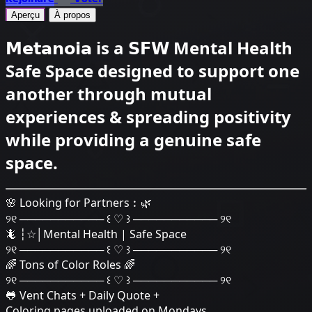
Aperçu
À propos
𝗠𝗲𝘁𝗮𝗻𝗼𝗶𝗮 is a 𝗦𝗙𝗪 Mental Health
Safe Space designed to support one
another through mutual
experiences & spreading positivity
while providing a genuine safe
space.
🌸 Looking for Partners︰🌿
୨୧ ─────────── ꒰ ♡ ꒱ ─────────── ୨୧
🦎 ┆☆│Mental Health | Safe Space
୨୧ ─────────── ꒰ ♡ ꒱ ─────────── ୨୧
🌈 Tons of Color Roles 🌈
୨୧ ─────────── ꒰ ♡ ꒱ ─────────── ୨୧
🐸 Vent Chats + Daily Quote +
Coloring pages uploaded on Mondays