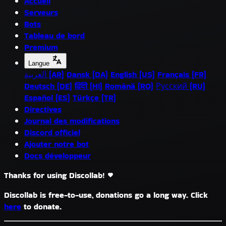
Accueil
Serveurs
Bots
Tableau de bord
Premium
Langue
العربية (AR)
Dansk (DA)
English (US)
Français (FR)
Deutsch (DE)
हिंदी (HI)
Română (RO)
Русский (RU)
Español (ES)
Türkçe (TR)
Directives
Journal des modifications
Discord officiel
Ajouter notre bot
Docs développeur
Thanks for using Discollab!
Discollab is free-to-use, donations go a long way. Click
here
to donate.