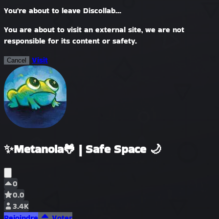
You're about to leave Discollab...
You are about to visit an external site, we are not
responsible for its content or safety.
Visit
Cancel
✨Metanoia🐸 | Safe Space 🌙
0
0.0
3.4K
Rejoindre
Voter