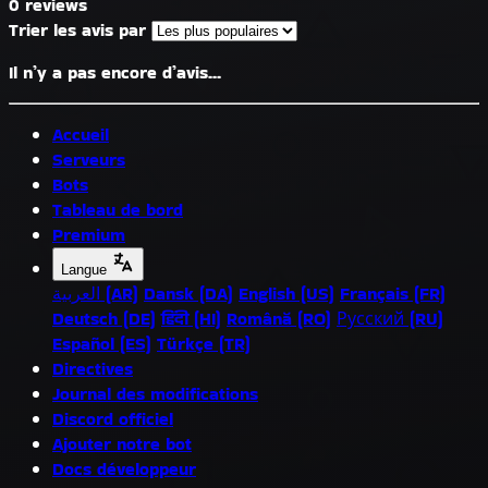
0 reviews
Trier les avis par
Il n’y a pas encore d’avis...
Accueil
Serveurs
Bots
Tableau de bord
Premium
Langue
العربية (AR)
Dansk (DA)
English (US)
Français (FR)
Deutsch (DE)
हिंदी (HI)
Română (RO)
Русский (RU)
Español (ES)
Türkçe (TR)
Directives
Journal des modifications
Discord officiel
Ajouter notre bot
Docs développeur