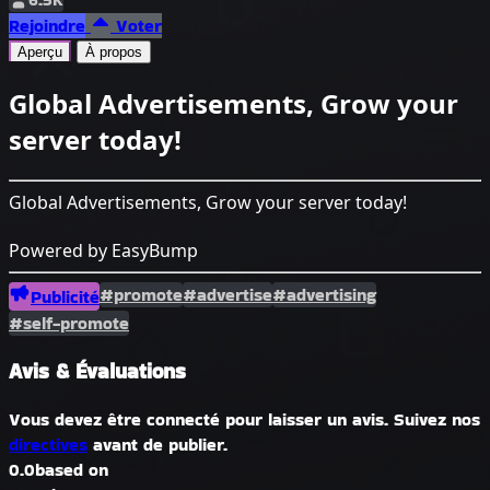
Rejoindre
Voter
Aperçu
À propos
Global Advertisements, Grow your
server today!
Global Advertisements, Grow your server today!
Powered by EasyBump
#promote
#advertise
#advertising
Publicité
#self-promote
Avis & Évaluations
Vous devez être connecté pour laisser un avis. Suivez nos
directives
avant de publier.
0.0
based on