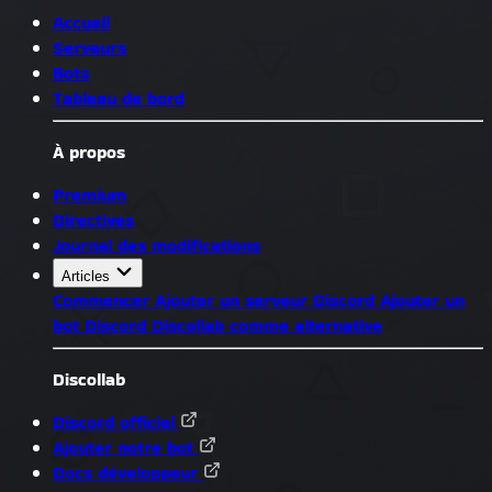
Accueil
Serveurs
Bots
Tableau de bord
À propos
Premium
Directives
Journal des modifications
Articles
Commencer
Ajouter un serveur Discord
Ajouter un
bot Discord
Discollab comme alternative
Discollab
Discord officiel
Ajouter notre bot
Docs développeur