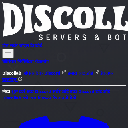
होम
सर्वर
बॉट्स
डैशबोर्ड
प्रीमियम
निर्देशिका
चेंजलॉग
Discollab
अधिकारिक Discord
हमारा बॉट जोड़ें
डेवलपर
दस्तावेज़
लेख
शुरू करें
एक Discord सर्वर जोड़ें
एक Discord बॉट जोड़ें
Discollab को एक विकल्प के रूप में देखें