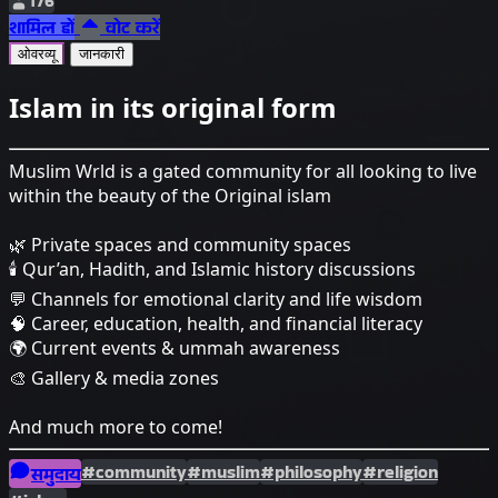
176
शामिल हों
वोट करें
ओवरव्यू
जानकारी
Islam in its original form
Muslim Wrld is a gated community for all looking to live
within the beauty of the Original islam
🌿 Private spaces and community spaces
🕯️ Qur’an, Hadith, and Islamic history discussions
💬 Channels for emotional clarity and life wisdom
🧠 Career, education, health, and financial literacy
🌍 Current events & ummah awareness
🎨 Gallery & media zones
And much more to come!
#community
#muslim
#philosophy
#religion
समुदाय