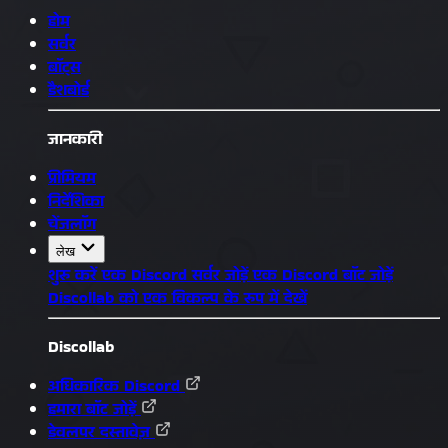
होम
सर्वर
बॉट्स
डैशबोर्ड
जानकारी
प्रीमियम
निर्देशिका
चेंजलॉग
लेख
शुरू करें
एक Discord सर्वर जोड़ें
एक Discord बॉट जोड़ें
Discollab को एक विकल्प के रूप में देखें
Discollab
अधिकारिक Discord
हमारा बॉट जोड़ें
डेवलपर दस्तावेज़