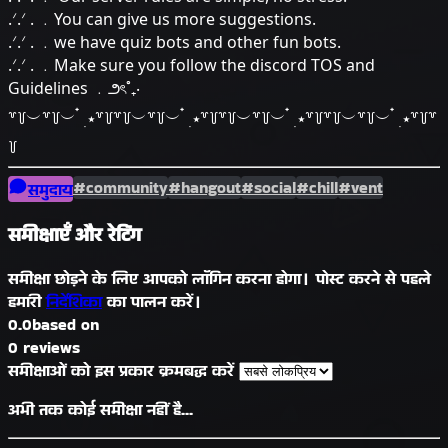
.ᐟ.ᐟ . ﹒You can give us more suggestions.
.ᐟ.ᐟ . ﹒we have quiz bots and other fun bots.
.ᐟ.ᐟ . ﹒Make sure you follow the discord TOS and
Guidelines ﹒౨ৎ˚₊‧
꒷꒦︶꒷꒦︶ ๋ ࣭ ⭑꒷꒦꒷꒦︶꒷꒦︶ ๋ ࣭ ⭑꒷꒦꒷꒦︶꒷꒦︶ ๋ ࣭ ⭑꒷꒦꒷꒦︶꒷꒦︶ ๋ ࣭ ⭑꒷꒦꒷
꒦
#community
#hangout
#social
#chill
#vent
समुदाय
समीक्षाएँ और रेटिंग
समीक्षा छोड़ने के लिए आपको लॉगिन करना होगा। पोस्ट करने से पहले
हमारी
निर्देशिका
का पालन करें।
0.0
based on
0 reviews
समीक्षाओं को इस प्रकार क्रमबद्ध करें
अभी तक कोई समीक्षा नहीं है...