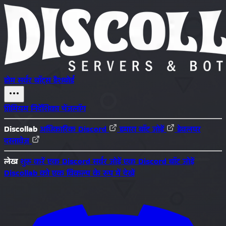
होम
सर्वर
बॉट्स
डैशबोर्ड
प्रीमियम
निर्देशिका
चेंजलॉग
Discollab
अधिकारिक Discord
हमारा बॉट जोड़ें
डेवलपर
दस्तावेज़
लेख
शुरू करें
एक Discord सर्वर जोड़ें
एक Discord बॉट जोड़ें
Discollab को एक विकल्प के रूप में देखें