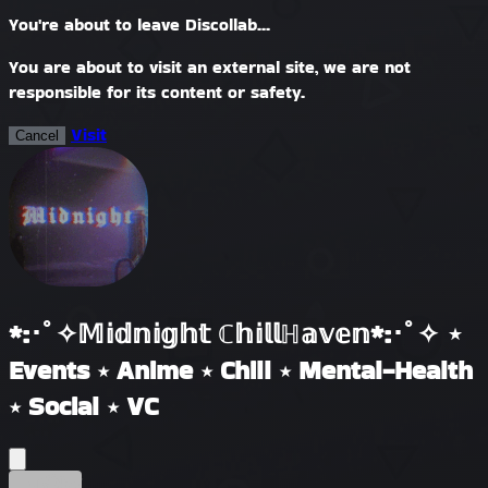
You're about to leave Discollab...
You are about to visit an external site, we are not
responsible for its content or safety.
Visit
Cancel
*:･ﾟ✧𝕄𝕚𝕕𝕟𝕚𝕘𝕙𝕥 ℂ𝕙𝕚𝕝𝕝ℍ𝕒𝕧𝕖𝕟*:･ﾟ✧ ⋆
Events ⋆ Anime ⋆ Chill ⋆ Mental-Health
⋆ Social ⋆ VC
प्रारंभिक