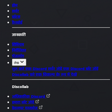
होम
सर्वर
बॉट्स
डैशबोर्ड
जानकारी
प्रीमियम
निर्देशिका
चेंजलॉग
लेख
शुरू करें
एक Discord सर्वर जोड़ें
एक Discord बॉट जोड़ें
Discollab को एक विकल्प के रूप में देखें
Discollab
अधिकारिक Discord
हमारा बॉट जोड़ें
डेवलपर दस्तावेज़