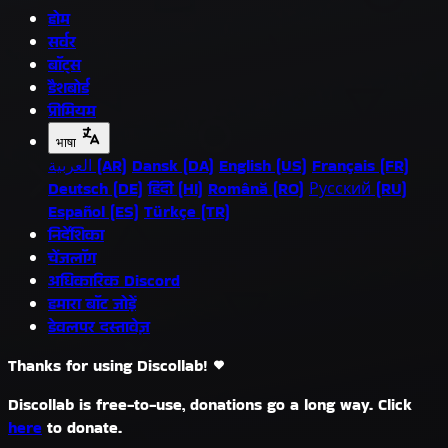
होम
सर्वर
बॉट्स
डैशबोर्ड
प्रीमियम
भाषा
العربية (AR)
Dansk (DA)
English (US)
Français (FR)
Deutsch (DE)
हिंदी (HI)
Română (RO)
Русский (RU)
Español (ES)
Türkçe (TR)
निर्देशिका
चेंजलॉग
अधिकारिक Discord
हमारा बॉट जोड़ें
डेवलपर दस्तावेज़
Thanks for using Discollab!
Discollab is free-to-use, donations go a long way. Click
here
to donate.