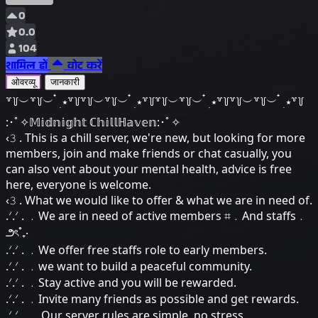
0
0.0
104
शामिल हों
वोट करें
ओवरव्यू
जानकारी
꒷꒦︶꒷꒦︶ ๋ ࣭ ⭑꒷꒦꒷꒦︶꒷꒦︶ ๋ ࣭ ⭑꒷꒦꒷꒦︶꒷꒦︶ ๋ ࣭ ⭑꒷꒦꒷꒦︶꒷꒦︶ ๋ ࣭ ⭑꒷꒦
:･ﾟ✧𝕄𝕚𝕕𝕟𝕚𝕘𝕙𝕥 ℂ𝕙𝕚𝕝𝕝ℍ𝕒𝕧𝕖𝕟:･ﾟ✧
‹𝟹 . This is a chill server, we're new, but looking for more
members, join and make friends or chat casually, you
can also vent about your mental health, advice is free
here, everyone is welcome.
‹𝟹 . What we would like to offer & what we are in need of.
.ᐟ.ᐟ . ﹒We are in need of active members ⌗﹒And staffs﹒
౨ৎ˚₊‧
.ᐟ.ᐟ . ﹒We offer free staffs role to early members.
.ᐟ.ᐟ . ﹒we want to build a peaceful community.
.ᐟ.ᐟ . ﹒Stay active and you will be rewarded.
.ᐟ.ᐟ . ﹒Invite many friends as possible and get rewards.
.ᐟ.ᐟ . ﹒ Our server rules are simple, no stress.