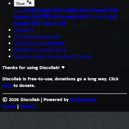
Язык
العربية (AR)
Dansk (DA)
English (US)
Français (FR)
Deutsch (DE)
हिंदी (HI)
Română (RO)
Русский (RU)
Español (ES)
Türkçe (TR)
Правила
История изменений
Официальный Discord
Добавить нашего бота
Документация для разработчиков
Thanks for using Discollab!
Discollab is free-to-use, donations go a long way. Click
here
to donate.
© 2026 Discollab
|
Powered by
BrowseAura
Terms
|
Privacy