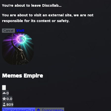
You're about to leave Discollab...
You are about to visit an external site, we are not
responsible for its content or safety.
Visit
Cancel
Memes Empire
0
0.0
809
Присоединиться
Голосовать