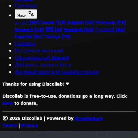
Премиум
Язык
العربية (AR)
Dansk (DA)
English (US)
Français (FR)
Deutsch (DE)
हिंदी (HI)
Română (RO)
Русский (RU)
Español (ES)
Türkçe (TR)
Правила
История изменений
Официальный Discord
Добавить нашего бота
Документация для разработчиков
Thanks for using Discollab!
Discollab is free-to-use, donations go a long way. Click
here
to donate.
© 2026 Discollab
|
Powered by
BrowseAura
Terms
|
Privacy