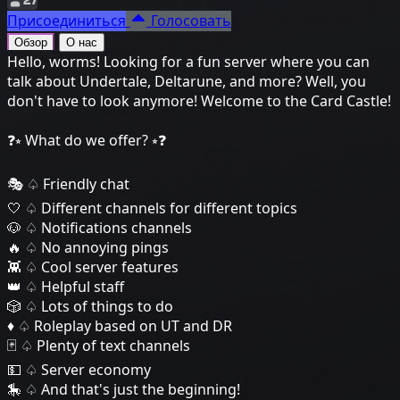
Присоединиться
Голосовать
Обзор
О нас
Hello, worms! Looking for a fun server where you can
talk about Undertale, Deltarune, and more? Well, you
don't have to look anymore! Welcome to the Card Castle!
❓⭒ What do we offer? ⭒❓
🎭 ♤ Friendly chat
🤍 ♤ Different channels for different topics
🐶 ♤ Notifications channels
🔥 ♤ No annoying pings
👾 ♤ Cool server features
👑 ♤ Helpful staff
🎲 ♤ Lots of things to do
♦️ ♤ Roleplay based on UT and DR
🃏 ♤ Plenty of text channels
💵 ♤ Server economy
🎠 ♤ And that's just the beginning!