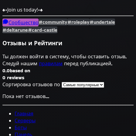
♠️⭒Join us today!⭒♠️
#community
#roleplay
#undertale
Сообщество
#deltarune
#card-castle
Отзывы и Рейтинги
Ты должен войти в систему, чтобы оставить отзыв.
Следуй нашим
правилам
перед публикацией.
0.0
based on
0 reviews
Сортировка отзывов по
Пока нет отзывов...
Главная
Серверы
Боты
Панель