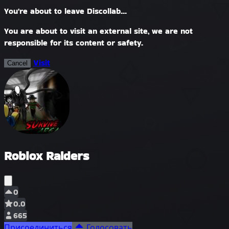
You're about to leave Discollab...
You are about to visit an external site, we are not
responsible for its content or safety.
Visit
Cancel
Roblox Raiders
0
0.0
665
Присоединиться
Голосовать