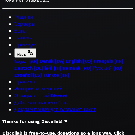
Главная
Серверы
Боты
Панель
Премиум
Язык
العربية (AR)
Dansk (DA)
English (US)
Français (FR)
Deutsch (DE)
हिंदी (HI)
Română (RO)
Русский (RU)
Español (ES)
Türkçe (TR)
Правила
История изменений
Официальный Discord
Добавить нашего бота
Документация для разработчиков
Thanks for using Discollab!
Discollab is free-to-use, donations go a long way. Click