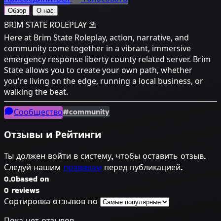
Обзор
О нас
BRIM STATE ROLEPLAY ⛱️
Here at Brim State Roleplay, action, narrative, and
community come together in a vibrant, immersive
emergency response liberty county related server. Brim
State allows you to create your own path, whether
you're living on the edge, running a local business, or
walking the beat.
#community
Сообщество
Отзывы и Рейтинги
Ты должен войти в систему, чтобы оставить отзыв.
Следуй нашим
правилам
перед публикацией.
0.0
based on
0 reviews
Сортировка отзывов по
Пока нет отзывов...