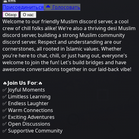
Присоединиться
Голосовать
Обзор
О нас
Welcome to our friendly Muslim discord server, a cool
crew of chill folks alike! We're also a thriving desi Muslim
discord server, building a strong Muslim community
discord server. Respect and understanding are our
cornerstones, all rooted in Islamic values. Whether
you're here to chat, chill, or just hang out, everyone's
welcome to join the fun! Let's build bridges and have
awesome conversations together in our laid-back vibe!
🔥𝗝𝗼𝗶𝗻 𝗨𝘀 𝗙𝗼𝗿:🔥
✅ Joyful Moments
✅ Limitless Learning
✅ Endless Laughter
✅ Warm Connections
✅ Exciting Adventures
✅ Open Discussions
✅ Supportive Community