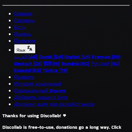
Главная
Серверы
Боты
Панель
Премиум
Язык
العربية (AR)
Dansk (DA)
English (US)
Français (FR)
Deutsch (DE)
हिंदी (HI)
Română (RO)
Русский (RU)
Español (ES)
Türkçe (TR)
Правила
История изменений
Официальный Discord
Добавить нашего бота
Документация для разработчиков
Thanks for using Discollab!
Discollab is free-to-use, donations go a long way. Click