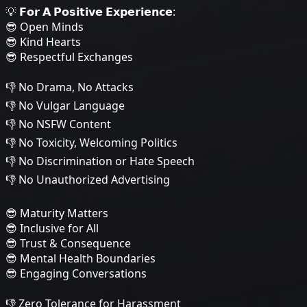
💡 𝗙𝗼𝗿 𝗔 𝗣𝗼𝘀𝗶𝘁𝗶𝘃𝗲 𝗘𝘅𝗽𝗲𝗿𝗶𝗲𝗻𝗰𝗲:
😎 Open Minds
😎 Kind Hearts
😎 Respectful Exchanges
👎 No Drama, No Attacks
👎 No Vulgar Language
👎 No NSFW Content
👎 No Toxicity, Welcoming Politics
👎 No Discrimination or Hate Speech
👎 No Unauthorized Advertising
😎 Maturity Matters
😎 Inclusive for All
😎 Trust & Consequence
😎 Mental Health Boundaries
😎 Engaging Conversations
👎 Zero Tolerance for Harassment