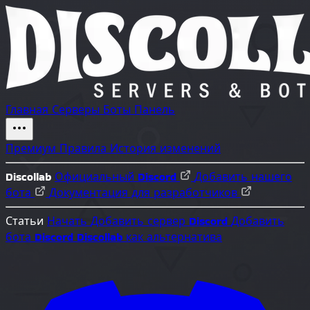
Главная
Серверы
Боты
Панель
Премиум
Правила
История изменений
Discollab
Официальный Discord
Добавить нашего
бота
Документация для разработчиков
Статьи
Начать
Добавить сервер Discord
Добавить
бота Discord
Discollab как альтернатива