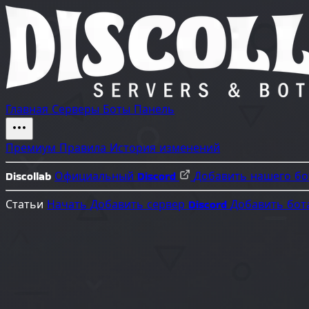
Главная
Серверы
Боты
Панель
Премиум
Правила
История изменений
Discollab
Официальный Discord
Добавить нашего б
Статьи
Начать
Добавить сервер Discord
Добавить бот