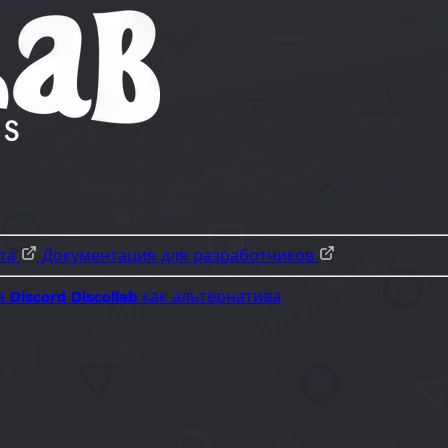
ота
Документация для разработчиков
а Discord
Discollab как альтернатива