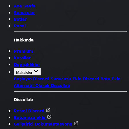
Ana Sayfa
Sunucular
Botlar
Panel
Hakkında
Premium
Kurallar
Değişiklikler
Makaleler
Başlayın
Discord Sunucusu Ekle
Discord Botu Ekle
Alternatif Olarak Discollab
Discollab
Resmî Discord
Botumuzu ekle
Geliştirici Dokümantasyonu