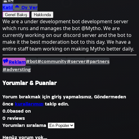
Katıl
Oy Ver
Genel Bakış
Hakkında
We are a under development bot development server
which runs and manages the bot @Mytho. We are
currently working on our discord server and the bot to
make it the best moderation bot to this day. We have a
entire staff team working on making Mytho better daily.
#bot
#community
#server
#partners
Reklam
#adversting
Yorumlar & Puanlar
Yorum bırakmak için giriş yapmalısınız. Göndermeden
önce
kurallarımızı
takip edin.
0.0
based on
0 reviews
Yorumları sıralama
Henüz yorum yok...