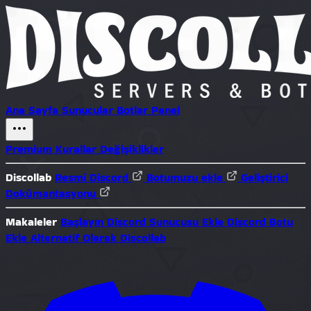
Ana Sayfa
Sunucular
Botlar
Panel
Premium
Kurallar
Değişiklikler
Discollab
Resmî Discord
Botumuzu ekle
Geliştirici
Dokümantasyonu
Makaleler
Başlayın
Discord Sunucusu Ekle
Discord Botu
Ekle
Alternatif Olarak Discollab