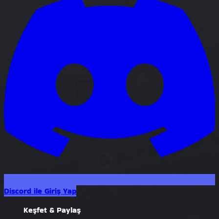
Discord ile Giriş Yap
Keşfet & Paylaş