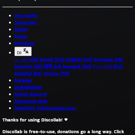
Ana Sayfa
Sunucular
Botlar
Panel
Premium
Dil
العربية (AR)
Dansk (DA)
English (US)
Français (FR)
Deutsch (DE)
हिंदी (HI)
Română (RO)
Русский (RU)
Español (ES)
Türkçe (TR)
Kurallar
Değişiklikler
Resmî Discord
Botumuzu ekle
Geliştirici Dokümantasyonu
Thanks for using Discollab!
Discollab is free-to-use, donations go a long way. Click