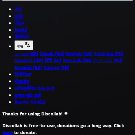
होम
सर्वर
बॉट्स
डैशबोर्ड
प्रीमियम
भाषा
العربية (AR)
Dansk (DA)
English (US)
Français (FR)
Deutsch (DE)
हिंदी (HI)
Română (RO)
Русский (RU)
Español (ES)
Türkçe (TR)
निर्देशिका
चेंजलॉग
अधिकारिक Discord
हमारा बॉट जोड़ें
डेवलपर दस्तावेज़
Thanks for using Discollab!
Discollab is free-to-use, donations go a long way. Click
here
to donate.