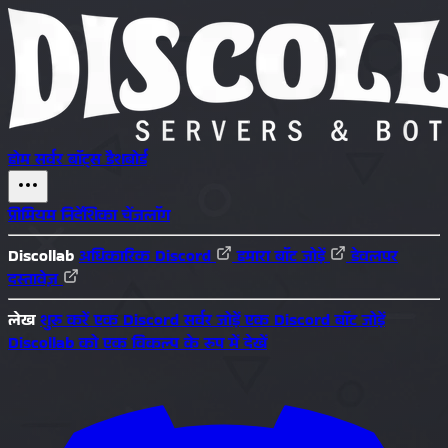
होम
सर्वर
बॉट्स
डैशबोर्ड
प्रीमियम
निर्देशिका
चेंजलॉग
Discollab
अधिकारिक Discord
हमारा बॉट जोड़ें
डेवलपर
दस्तावेज़
लेख
शुरू करें
एक Discord सर्वर जोड़ें
एक Discord बॉट जोड़ें
Discollab को एक विकल्प के रूप में देखें