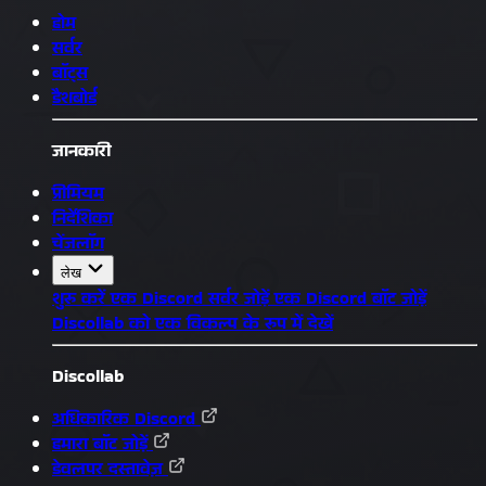
होम
सर्वर
बॉट्स
डैशबोर्ड
जानकारी
प्रीमियम
निर्देशिका
चेंजलॉग
लेख
शुरू करें
एक Discord सर्वर जोड़ें
एक Discord बॉट जोड़ें
Discollab को एक विकल्प के रूप में देखें
Discollab
अधिकारिक Discord
हमारा बॉट जोड़ें
डेवलपर दस्तावेज़