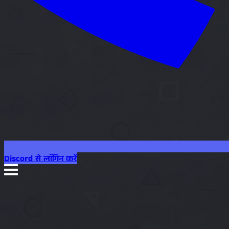
Discord से लॉगिन करें