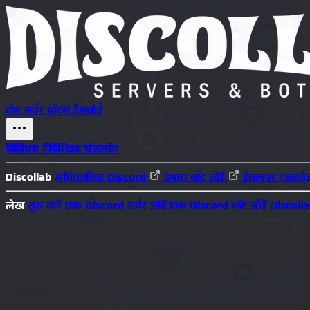
होम
सर्वर
बॉट्स
डैशबोर्ड
प्रीमियम
निर्देशिका
चेंजलॉग
Discollab
अधिकारिक Discord
हमारा बॉट जोड़ें
डेवलपर दस्तावे
लेख
शुरू करें
एक Discord सर्वर जोड़ें
एक Discord बॉट जोड़ें
Discolla