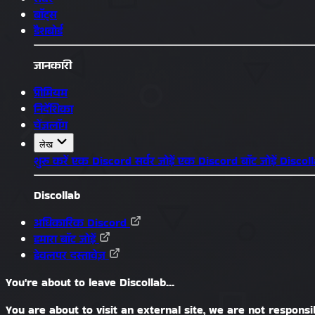
बॉट्स
डैशबोर्ड
जानकारी
प्रीमियम
निर्देशिका
चेंजलॉग
लेख
शुरू करें
एक Discord सर्वर जोड़ें
एक Discord बॉट जोड़ें
Discoll
Discollab
अधिकारिक Discord
हमारा बॉट जोड़ें
डेवलपर दस्तावेज़
You're about to leave Discollab...
You are about to visit an external site, we are not responsib