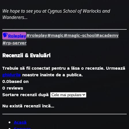
We hope to see you at Cygnus School of Warlocks and
Wanderers...
#roleplay
#magic
#magic-school
#academy
Roleplay
#rp-server
Recenzii & Evaluări
Trebuie să fii conectat pentru a lăsa o recenzie. Urmează
ghidurile
noastre înainte de a publica.
0.0
based on
0 reviews
Sortare recenzii după
Nu există recenzii încă...
Acasă
Servere