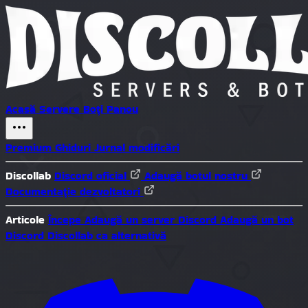
Acasă
Servere
Boți
Panou
Premium
Ghiduri
Jurnal modificări
Discollab
Discord oficial
Adaugă botul nostru
Documentație dezvoltatori
Articole
Începe
Adaugă un server Discord
Adaugă un bot
Discord
Discollab ca alternativă