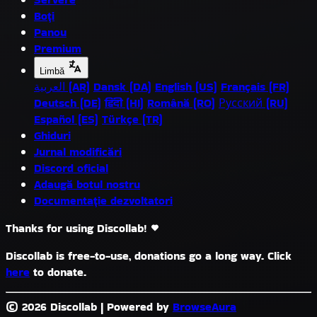
Boți
Panou
Premium
Limbă
العربية (AR)
Dansk (DA)
English (US)
Français (FR)
Deutsch (DE)
हिंदी (HI)
Română (RO)
Русский (RU)
Español (ES)
Türkçe (TR)
Ghiduri
Jurnal modificări
Discord oficial
Adaugă botul nostru
Documentație dezvoltatori
Thanks for using Discollab!
Discollab is free-to-use, donations go a long way. Click
here
to donate.
© 2026 Discollab
|
Powered by
BrowseAura