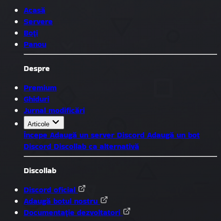
Acasă
Servere
Boți
Panou
Despre
Premium
Ghiduri
Jurnal modificări
Articole
Începe
Adaugă un server Discord
Adaugă un bot
Discord
Discollab ca alternativă
Discollab
Discord oficial
Adaugă botul nostru
Documentație dezvoltatori