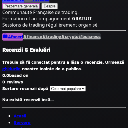
Prezentare generală
Despre
Communauté Française de trading.
Formation et accompagnement
GRATUIT
.
Sessions de trading régulièrement organisé.
#finance
#trading
#crypto
#buisness
Afaceri
Recenzii & Evaluări
Trebuie să fii conectat pentru a lăsa o recenzie. Urmează
ghidurile
noastre înainte de a publica.
0.0
based on
0 reviews
Sortare recenzii după
Nu există recenzii încă...
Acasă
Servere