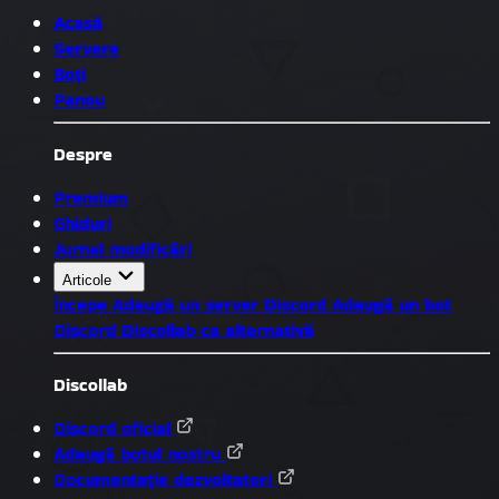
Acasă
Servere
Boți
Panou
Despre
Premium
Ghiduri
Jurnal modificări
Articole
Începe
Adaugă un server Discord
Adaugă un bot
Discord
Discollab ca alternativă
Discollab
Discord oficial
Adaugă botul nostru
Documentație dezvoltatori