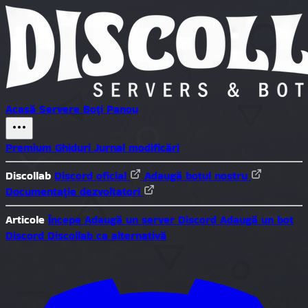
Acasă
Servere
Boți
Panou
Premium
Ghiduri
Jurnal modificări
Discollab
Discord oficial
Adaugă botul nostru
Documentație dezvoltatori
Articole
Începe
Adaugă un server Discord
Adaugă un bot
Discord
Discollab ca alternativă