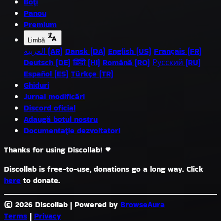
Boți
Panou
Premium
Limbă
العربية (AR)
Dansk (DA)
English (US)
Français (FR)
Deutsch (DE)
हिंदी (HI)
Română (RO)
Русский (RU)
Español (ES)
Türkçe (TR)
Ghiduri
Jurnal modificări
Discord oficial
Adaugă botul nostru
Documentație dezvoltatori
Thanks for using Discollab!
Discollab is free-to-use, donations go a long way. Click
here
to donate.
© 2026 Discollab
|
Powered by
BrowseAura
Terms
|
Privacy