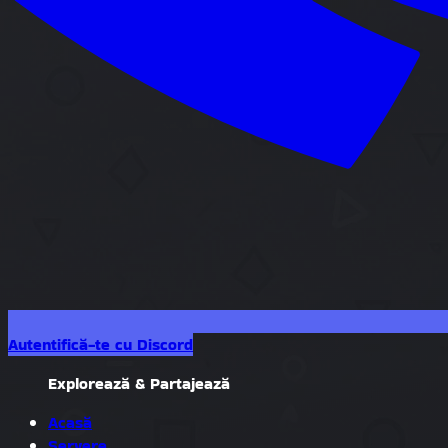
Autentifică-te cu Discord
Explorează & Partajează
Acasă
Servere