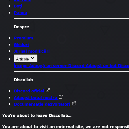
Boți
Panou
Despre
Premium
Ghiduri
Jurnal modificări
Articole
Începe
Adaugă un server Discord
Adaugă un bot Disc
Discollab
Discord oficial
Adaugă botul nostru
Documentație dezvoltatori
You're about to leave Discollab...
You are about to visit an external site, we are not responsib