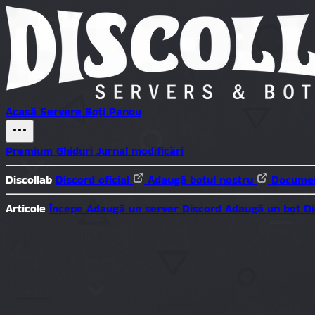
Acasă
Servere
Boți
Panou
Premium
Ghiduri
Jurnal modificări
Discollab
Discord oficial
Adaugă botul nostru
Documen
Articole
Începe
Adaugă un server Discord
Adaugă un bot D