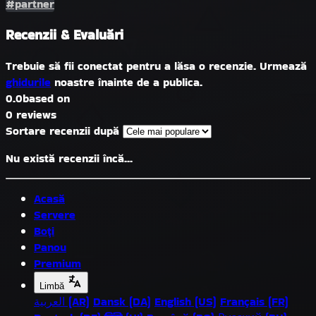
#partner
Recenzii & Evaluări
Trebuie să fii conectat pentru a lăsa o recenzie. Urmează
ghidurile
noastre înainte de a publica.
0.0
based on
0 reviews
Sortare recenzii după
Nu există recenzii încă...
Acasă
Servere
Boți
Panou
Premium
Limbă
العربية (AR)
Dansk (DA)
English (US)
Français (FR)