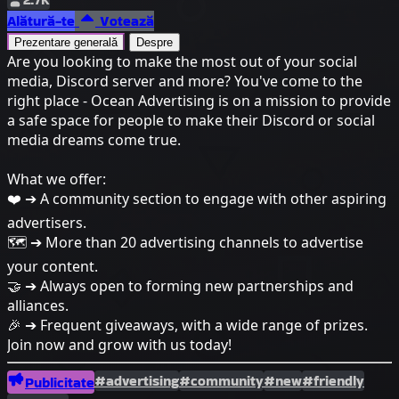
Alătură-te
Votează
Prezentare generală
Despre
Are you looking to make the most out of your social
media, Discord server and more? You've come to the
right place - Ocean Advertising is on a mission to provide
a safe space for people to make their Discord or social
media dreams come true.
What we offer:
❤️ ➔ A community section to engage with other aspiring
advertisers.
🗺️ ➔ More than 20 advertising channels to advertise
your content.
🤝 ➔ Always open to forming new partnerships and
alliances.
🎉 ➔ Frequent giveaways, with a wide range of prizes.
Join now and grow with us today!
#advertising
#community
#new
#friendly
Publicitate