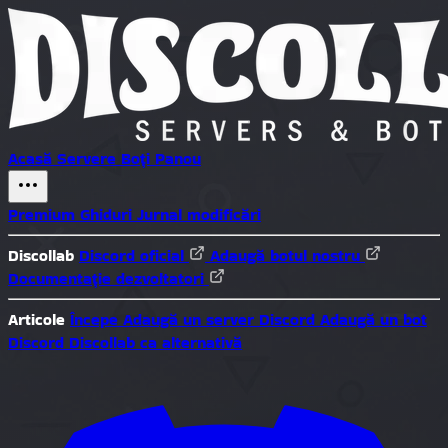
Acasă
Servere
Boți
Panou
Premium
Ghiduri
Jurnal modificări
Discollab
Discord oficial
Adaugă botul nostru
Documentație dezvoltatori
Articole
Începe
Adaugă un server Discord
Adaugă un bot
Discord
Discollab ca alternativă