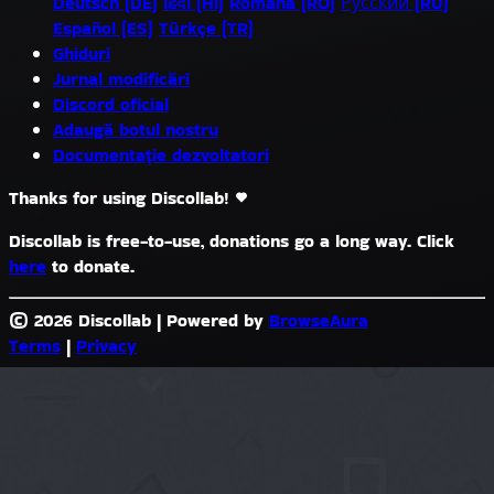
Deutsch (DE)
हिंदी (HI)
Română (RO)
Русский (RU)
Español (ES)
Türkçe (TR)
Ghiduri
Jurnal modificări
Discord oficial
Adaugă botul nostru
Documentație dezvoltatori
Thanks for using Discollab!
Discollab is free-to-use, donations go a long way. Click
here
to donate.
© 2026 Discollab
|
Powered by
BrowseAura
Terms
|
Privacy