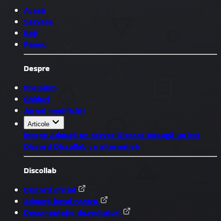
Acasă
Servere
Boți
Panou
Despre
Premium
Ghiduri
Jurnal modificări
Articole
Începe
Adaugă un server Discord
Adaugă un bot
Discord
Discollab ca alternativă
Discollab
Discord oficial
Adaugă botul nostru
Documentație dezvoltatori