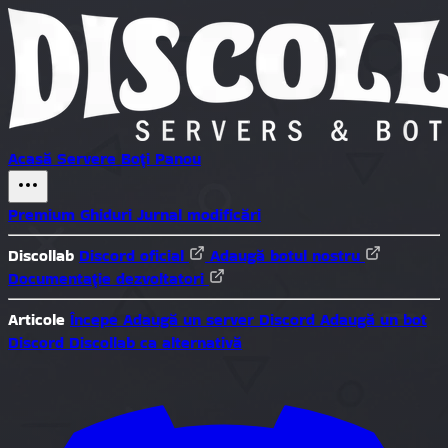
Acasă
Servere
Boți
Panou
Premium
Ghiduri
Jurnal modificări
Discollab
Discord oficial
Adaugă botul nostru
Documentație dezvoltatori
Articole
Începe
Adaugă un server Discord
Adaugă un bot
Discord
Discollab ca alternativă