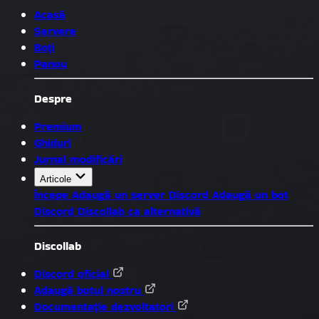
Acasă
Servere
Boți
Panou
Despre
Premium
Ghiduri
Jurnal modificări
Articole
Începe
Adaugă un server Discord
Adaugă un bot
Discord
Discollab ca alternativă
Discollab
Discord oficial
Adaugă botul nostru
Documentație dezvoltatori