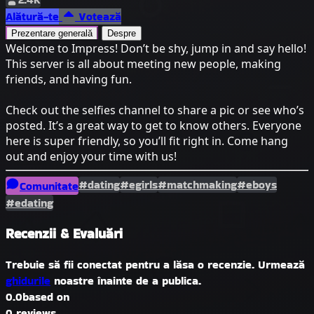
Alătură-te
Votează
Prezentare generală
Despre
Welcome to Impress! Don’t be shy, jump in and say hello!
This server is all about meeting new people, making
friends, and having fun.
Check out the selfies channel to share a pic or see who’s
posted. It’s a great way to get to know others. Everyone
here is super friendly, so you’ll fit right in. Come hang
out and enjoy your time with us!
#dating
#egirls
#matchmaking
#eboys
Comunitate
#edating
Recenzii & Evaluări
Trebuie să fii conectat pentru a lăsa o recenzie. Urmează
ghidurile
noastre înainte de a publica.
0.0
based on
0 reviews