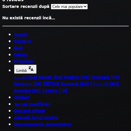
Sortare recenzii după
Nu există recenzii încă...
Acasă
Servere
Boți
Panou
Premium
Limbă
العربية (AR)
Dansk (DA)
English (US)
Français (FR)
Deutsch (DE)
हिंदी (HI)
Română (RO)
Русский (RU)
Español (ES)
Türkçe (TR)
Ghiduri
Jurnal modificări
Discord oficial
Adaugă botul nostru
Documentație dezvoltatori