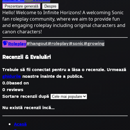
Prezentare generală
Despre
Hello! Welcome to Infinite Horizons! A welcoming Sonic
fan roleplay community, where we aim to provide fun
and engaging roleplay including original characters and
canon characters!
#hangout
#roleplay
#sonic
#growing
Roleplay
Recenzii & Evaluări
Trebuie să fii conectat pentru a lăsa o recenzie. Urmează
ghidurile
noastre înainte de a publica.
0.0
based on
0 reviews
Sortare recenzii după
Nu există recenzii încă...
Acasă