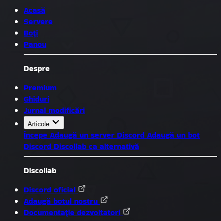
Acasă
Servere
Boți
Panou
Despre
Premium
Ghiduri
Jurnal modificări
Articole
Începe
Adaugă un server Discord
Adaugă un bot
Discord
Discollab ca alternativă
Discollab
Discord oficial
Adaugă botul nostru
Documentație dezvoltatori