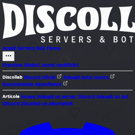
Acasă
Servere
Boți
Panou
Premium
Ghiduri
Jurnal modificări
Discollab
Discord oficial
Adaugă botul nostru
Documentație dezvoltatori
Articole
Începe
Adaugă un server Discord
Adaugă un bot
Discord
Discollab ca alternativă