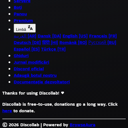
Servere
Boți
Panou
Premium
Limbă
العربية (AR)
Dansk (DA)
English (US)
Français (FR)
Deutsch (DE)
हिंदी (HI)
Română (RO)
Русский (RU)
Español (ES)
Türkçe (TR)
Ghiduri
Jurnal modificări
Discord oficial
Adaugă botul nostru
Documentație dezvoltatori
Thanks for using Discollab!
Discollab is free-to-use, donations go a long way. Click
here
to donate.
© 2026 Discollab
|
Powered by
BrowseAura