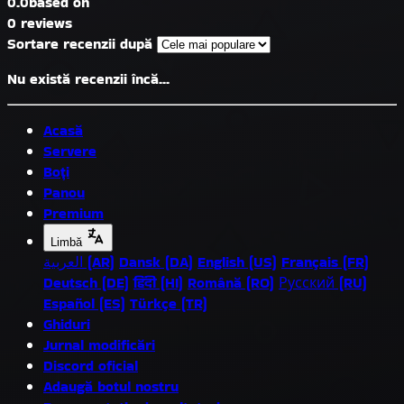
0.0
based on
0 reviews
Sortare recenzii după
Nu există recenzii încă...
Acasă
Servere
Boți
Panou
Premium
Limbă
العربية (AR)
Dansk (DA)
English (US)
Français (FR)
Deutsch (DE)
हिंदी (HI)
Română (RO)
Русский (RU)
Español (ES)
Türkçe (TR)
Ghiduri
Jurnal modificări
Discord oficial
Adaugă botul nostru