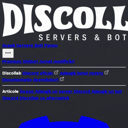
Acasă
Servere
Boți
Panou
Premium
Ghiduri
Jurnal modificări
Discollab
Discord oficial
Adaugă botul nostru
Documentație dezvoltatori
Articole
Începe
Adaugă un server Discord
Adaugă un bot
Discord
Discollab ca alternativă