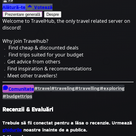
Alătură-te
Votează
Prezentare generală
Despre
Welcome to TravelHub, the only travel related server on
discord!
Why join Travelhub?
﹒ Find cheap & discounted deals
﹒ Find trips suited for your budget
﹒Get advice from others
﹒Find inspiration & recommendations
﹒Meet other travellers!
#travel
#traveling
#travelling
#exploring
Comunitate
#budgettrips
Recenzii & Evaluări
Trebuie să fii conectat pentru a lăsa o recenzie. Urmează
ghidurile
noastre înainte de a publica.