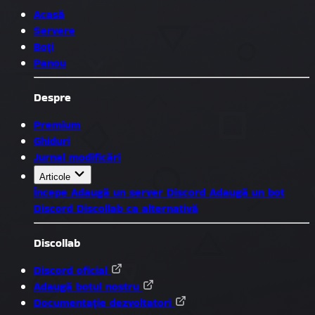
Acasă
Servere
Boți
Panou
Despre
Premium
Ghiduri
Jurnal modificări
Articole
Începe
Adaugă un server Discord
Adaugă un bot
Discord
Discollab ca alternativă
Discollab
Discord oficial
Adaugă botul nostru
Documentație dezvoltatori