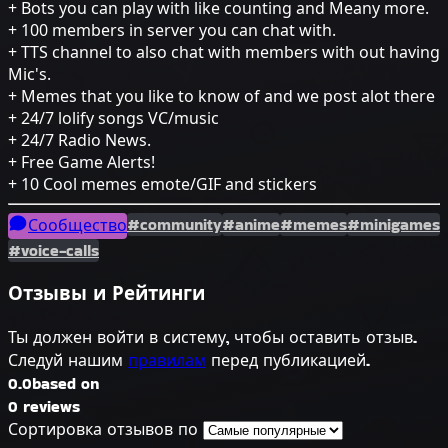
+ Bots you can play with like counting and Meany more.
+ 100 members in server you can chat with.
+ TTS channel to also chat with members with out having
Mic's.
+ Memes that you like to know of and we post alot there
+ 24/7 lolify songs VC/music
+ 24/7 Radio News.
+ Free Game Alerts!
+ 10 Cool memes emote/GIF and stickers
#community
#anime
#memes
#minigames
Сообщество
#voice-calls
Отзывы и Рейтинги
Ты должен войти в систему, чтобы оставить отзыв.
Следуй нашим
правилам
перед публикацией.
0.0
based on
0 reviews
Сортировка отзывов по