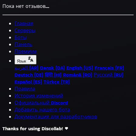
Пока нет отзывов...
Главная
Серверы
Боты
Панель
Премиум
Язык
العربية (AR)
Dansk (DA)
English (US)
Français (FR)
Deutsch (DE)
हिंदी (HI)
Română (RO)
Русский (RU)
Español (ES)
Türkçe (TR)
Правила
История изменений
Официальный Discord
Добавить нашего бота
Документация для разработчиков
Thanks for using Discollab!