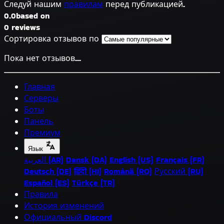
Следуй нашим
правилам
перед публикацией.
0.0
based on
0 reviews
Сортировка отзывов по
Пока нет отзывов...
Главная
Серверы
Боты
Панель
Премиум
Язык
العربية (AR)
Dansk (DA)
English (US)
Français (FR)
Deutsch (DE)
हिंदी (HI)
Română (RO)
Русский (RU)
Español (ES)
Türkçe (TR)
Правила
История изменений
Официальный Discord