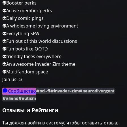
👽Booster perks
👽Active member perks
👽Daily comic pings
👽A wholesome loving environment
👽Everything SFW
👽Fun out of this world discussions
👽Fun bots like QOTD
👽friendly faces everywhere
👽An awesome Invader Zim theme
👽Multifandom space
Join us! :3
#sci-fi
#invader-zim
#neurodivergent
Сообщество
#aliens
#autism
Отзывы и Рейтинги
Ты должен войти в систему, чтобы оставить отзыв.