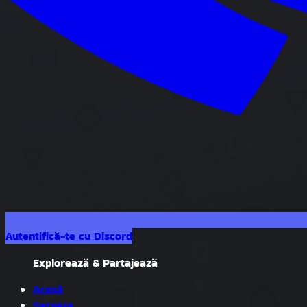
Autentifică-te cu Discord
Explorează & Partajează
Acasă
Servere