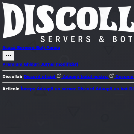
Acasă
Servere
Boți
Panou
Premium
Ghiduri
Jurnal modificări
Discollab
Discord oficial
Adaugă botul nostru
Documen
Articole
Începe
Adaugă un server Discord
Adaugă un bot D