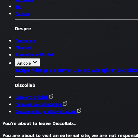
Boți
Panou
Despre
Premium
Ghiduri
Jurnal modificări
Articole
Începe
Adaugă un server Discord
Adaugă un bot Disc
Discollab
Discord oficial
Adaugă botul nostru
Documentație dezvoltatori
You're about to leave Discollab...
You are about to visit an external site, we are not responsib