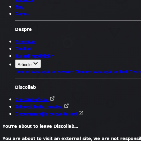
Boți
Panou
Despre
Premium
Ghiduri
Jurnal modificări
Articole
Începe
Adaugă un server Discord
Adaugă un bot Disc
Discollab
Discord oficial
Adaugă botul nostru
Documentație dezvoltatori
You're about to leave Discollab...
You are about to visit an external site, we are not responsib