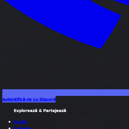
Autentifică-te cu Discord
Explorează & Partajează
Acasă
Servere