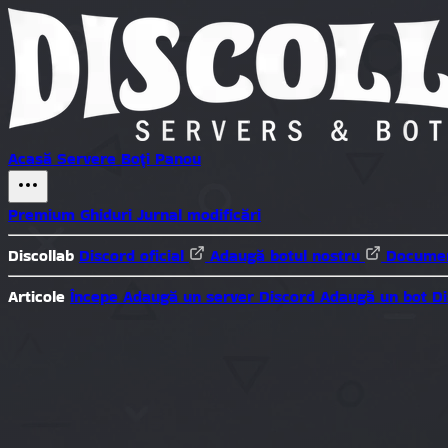
Acasă
Servere
Boți
Panou
Premium
Ghiduri
Jurnal modificări
Discollab
Discord oficial
Adaugă botul nostru
Documen
Articole
Începe
Adaugă un server Discord
Adaugă un bot D